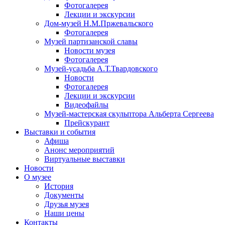
Фотогалерея
Лекции и экскурсии
Дом-музей Н.М.Пржевальского
Фотогалерея
Музей партизанской славы
Новости музея
Фотогалерея
Музей-усадьба А.Т.Твардовского
Новости
Фотогалерея
Лекции и экскурсии
Видеофайлы
Музей-мастерская скульптора Альберта Сергеева
Прейскурант
Выставки и события
Афиша
Анонс мероприятий
Виртуальные выставки
Новости
О музее
История
Документы
Друзья музея
Наши цены
Контакты