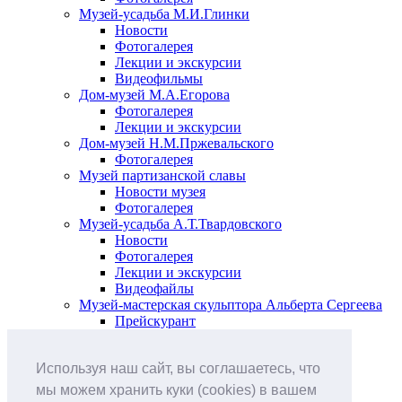
Музей-усадьба М.И.Глинки
Новости
Фотогалерея
Лекции и экскурсии
Видеофильмы
Дом-музей М.А.Егорова
Фотогалерея
Лекции и экскурсии
Дом-музей Н.М.Пржевальского
Фотогалерея
Музей партизанской славы
Новости музея
Фотогалерея
Музей-усадьба А.Т.Твардовского
Новости
Фотогалерея
Лекции и экскурсии
Видеофайлы
Музей-мастерская скульптора Альберта Сергеева
Прейскурант
Выставки и события
Афиша
Используя наш сайт, вы соглашаетесь, что
Анонс мероприятий
Виртуальные выставки
мы можем хранить куки (cookies) в вашем
Новости