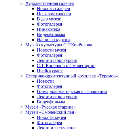
Художественная галерея
Новости галереи
По залам галереи
В дар музею
Фотогалерея
Пинакотека
Видеофильмы
Наши экскурсии
Музей скульптуры С.Т.Конёнкова
Новости музея
Фотогалерея
Лекции и экскурсии
С.Т. Конёнков о Смоленщине
Прейскурант
Историко-архитектурный комплекс «Теремок»
Новости
Фотогалерея
Гончарная мастерская в Талашкино
Лекции и экскурсии
Видеофильмы
Музей «Русская старина»
Музей «Смоленский лён»
Новости музея
Фотогалерея
Лекци и экскурсии