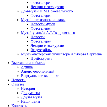
Фотогалерея
Лекции и экскурсии
Дом-музей Н.М.Пржевальского
Фотогалерея
Музей партизанской славы
Новости музея
Фотогалерея
Музей-усадьба А.Т.Твардовского
Новости
Фотогалерея
Лекции и экскурсии
Видеофайлы
Музей-мастерская скульптора Альберта Сергеева
Прейскурант
Выставки и события
Афиша
Анонс мероприятий
Виртуальные выставки
Новости
О музее
История
Документы
Друзья музея
Наши цены
Контакты