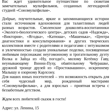
Вас ждет удивительное путешествие по сюжетам
замечательных мультфильмов, созданных легендарной
студией «Союзмультфильм».
Добрые, поучительные, яркие и запоминающиеся истории
стали источником вдохновения для талантливых людей
разных возрастов. Смоленские дошколята-воспитанники
«Эколого-биологического центра», детских садов «Надежда»,
«Виктория», «Ягодка», «Катюша», «Машенька», «Центра
диагностики и консультирования» и других творческих
коллективов вместе с родителями и педагогами с энтузиазмом
и увлеченностью создали уникальные поделки, посвященные
любимым персонажам: неугомонному и трогательному дуэту
Волка и Зайца из «Ну, погоди!», милому Котёнку Гаву,
неунывающему Винни-Пуху, обаятельному Чебурашке,
дружной троице друзей из «Простоквашино», искреннему
Малышу и озорному Карлсону.
Для наших юных посетителей – это возможность открыть для
себя чудесный мир, рожденный мастерами
«Союзмультфильма», а для взрослых – приятная встреча с
беззаботным детством.
Ждем всех любителей сказок в гости!
Адрес: ул. Ленина, 15