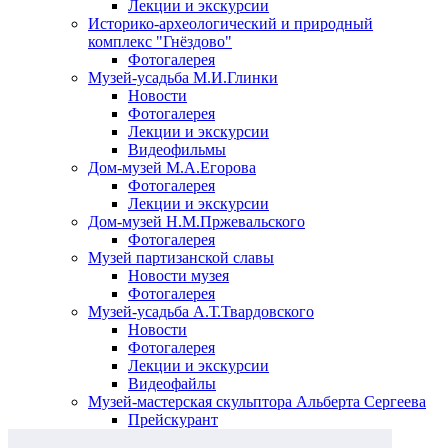
Лекции и экскурсии
Историко-археологический и природный
комплекс "Гнёздово"
Фотогалерея
Музей-усадьба М.И.Глинки
Новости
Фотогалерея
Лекции и экскурсии
Видеофильмы
Дом-музей М.А.Егорова
Фотогалерея
Лекции и экскурсии
Дом-музей Н.М.Пржевальского
Фотогалерея
Музей партизанской славы
Новости музея
Фотогалерея
Музей-усадьба А.Т.Твардовского
Новости
Фотогалерея
Лекции и экскурсии
Видеофайлы
Музей-мастерская скульптора Альберта Сергеева
Прейскурант
Выставки и события