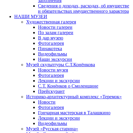
заполнения
Сведения о доходах, расходах, об имуществе
и обязательствах имущественного характера
НАШИ МУЗЕИ
Художественная галерея
Новости галереи
По залам галереи
В дар музею
Фотогалерея
Пинакотека
Видеофильмы
Наши экскурсии
Музей скульптуры С.Т.Конёнкова
Новости музея
Фотогалерея
Лекции и экскурсии
С.Т. Конёнков о Смоленщине
Прейскурант
Историко-архитектурный комплекс «Теремок»
Новости
Фотогалерея
Гончарная мастерская в Талашкино
Лекции и экскурсии
Видеофильмы
Музей «Русская старина»