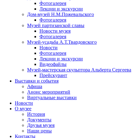
Фотогалерея
Лекции и экскурсии
Дом-музей Н.М.Пржевальского
Фотогалерея
Музей партизанской славы
Новости музея
Фотогалерея
Музей-усадьба А.Т.Твардовского
Новости
Фотогалерея
Лекции и экскурсии
Видеофайлы
Музей-мастерская скульптора Альберта Сергеева
Прейскурант
Выставки и события
Афиша
Анонс мероприятий
Виртуальные выставки
Новости
О музее
История
Документы
Друзья музея
Наши цены
Контакты