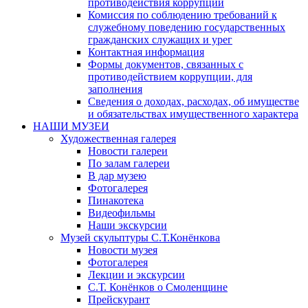
противодействия коррупции
Комиссия по соблюдению требований к
служебному поведению государственных
гражданских служащих и урег
Контактная информация
Формы документов, связанных с
противодействием коррупции, для
заполнения
Сведения о доходах, расходах, об имуществе
и обязательствах имущественного характера
НАШИ МУЗЕИ
Художественная галерея
Новости галереи
По залам галереи
В дар музею
Фотогалерея
Пинакотека
Видеофильмы
Наши экскурсии
Музей скульптуры С.Т.Конёнкова
Новости музея
Фотогалерея
Лекции и экскурсии
С.Т. Конёнков о Смоленщине
Прейскурант