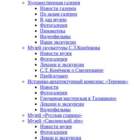
Художественная галерея
Новости галереи
По залам галереи
В дар музею
Фотогалерея
Пинакотека
Видеофильмы
Наши экскурсии
Музей скульптуры С.Т.Конёнкова
Новости музея
Фотогалерея
Лекции и экскурсии
С.Т. Конёнков о Смоленщине
Прейскурант
Историко-архитектурный комплекс «Теремок»
Новости
Фотогалерея
Гончарная мастерская в Талашкино
Лекции и экскурсии
Видеофильмы
Музей «Русская старина»
Музей «Смоленский лён»
Новости музея
Фотогалерея
Лекци и экскурсии