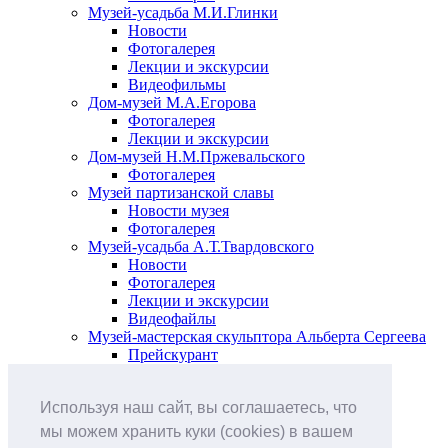
Музей-усадьба М.И.Глинки
Новости
Фотогалерея
Лекции и экскурсии
Видеофильмы
Дом-музей М.А.Егорова
Фотогалерея
Лекции и экскурсии
Дом-музей Н.М.Пржевальского
Фотогалерея
Музей партизанской славы
Новости музея
Фотогалерея
Музей-усадьба А.Т.Твардовского
Новости
Фотогалерея
Лекции и экскурсии
Видеофайлы
Музей-мастерская скульптора Альберта Сергеева
Прейскурант
Выставки и события
Афиша
Используя наш сайт, вы соглашаетесь, что
Анонс мероприятий
Виртуальные выставки
мы можем хранить куки (cookies) в вашем
Новости