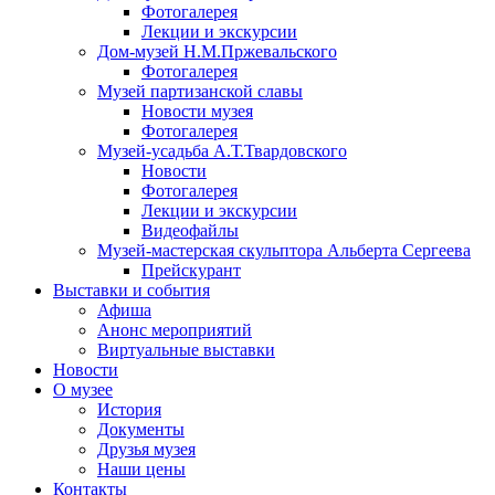
Фотогалерея
Лекции и экскурсии
Дом-музей Н.М.Пржевальского
Фотогалерея
Музей партизанской славы
Новости музея
Фотогалерея
Музей-усадьба А.Т.Твардовского
Новости
Фотогалерея
Лекции и экскурсии
Видеофайлы
Музей-мастерская скульптора Альберта Сергеева
Прейскурант
Выставки и события
Афиша
Анонс мероприятий
Виртуальные выставки
Новости
О музее
История
Документы
Друзья музея
Наши цены
Контакты