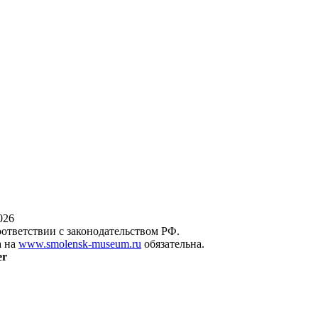
026
оответствии с законодательством РФ.
а на
www.smolensk-museum.ru
обязательна.
er