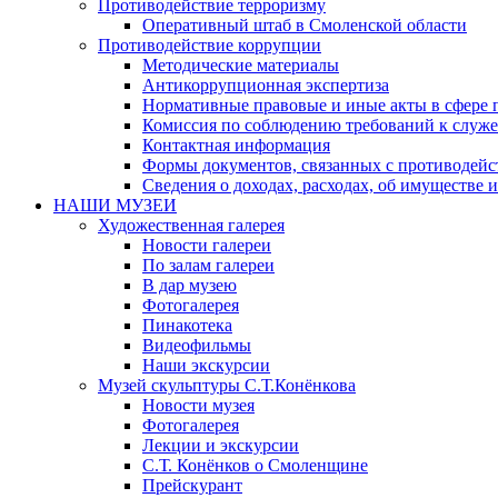
Противодействие терроризму
Оперативный штаб в Смоленской области
Противодействие коррупции
Методические материалы
Антикоррупционная экспертиза
Нормативные правовые и иные акты в сфере 
Комиссия по соблюдению требований к служе
Контактная информация
Формы документов, связанных с противодейс
Сведения о доходах, расходах, об имуществе 
НАШИ МУЗЕИ
Художественная галерея
Новости галереи
По залам галереи
В дар музею
Фотогалерея
Пинакотека
Видеофильмы
Наши экскурсии
Музей скульптуры С.Т.Конёнкова
Новости музея
Фотогалерея
Лекции и экскурсии
С.Т. Конёнков о Смоленщине
Прейскурант