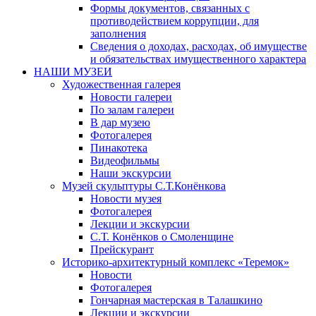
Формы документов, связанных с
противодействием коррупции, для
заполнения
Сведения о доходах, расходах, об имуществе
и обязательствах имущественного характера
НАШИ МУЗЕИ
Художественная галерея
Новости галереи
По залам галереи
В дар музею
Фотогалерея
Пинакотека
Видеофильмы
Наши экскурсии
Музей скульптуры С.Т.Конёнкова
Новости музея
Фотогалерея
Лекции и экскурсии
С.Т. Конёнков о Смоленщине
Прейскурант
Историко-архитектурный комплекс «Теремок»
Новости
Фотогалерея
Гончарная мастерская в Талашкино
Лекции и экскурсии