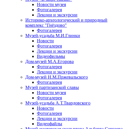
Новости музея
Фотогалерея
Лекции и экскурсии
Историко-археологический и природный
комплекс "Гнёздово"
Фотогалерея
Музей-усадьба М.И.Глинки
Новости
Фотогалерея
Лекции и экскурсии
Видеофильмы
Дом-музей М.А.Егорова
Фотогалерея
Лекции и экскурсии
Дом-музей Н.М.Пржевальского
Фотогалерея
Музей партизанской славы
Новости музея
Фотогалерея
Музей-усадьба А.Т.Твардовского
Новости
Фотогалерея
Лекции и экскурсии
Видеофайлы
Музей-мастерская скульптора Альберта Сергеева