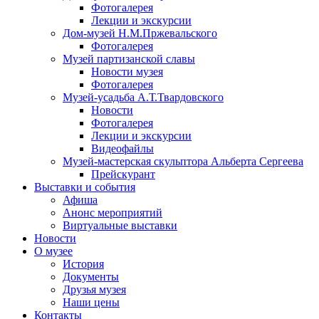
Фотогалерея
Лекции и экскурсии
Дом-музей Н.М.Пржевальского
Фотогалерея
Музей партизанской славы
Новости музея
Фотогалерея
Музей-усадьба А.Т.Твардовского
Новости
Фотогалерея
Лекции и экскурсии
Видеофайлы
Музей-мастерская скульптора Альберта Сергеева
Прейскурант
Выставки и события
Афиша
Анонс мероприятий
Виртуальные выставки
Новости
О музее
История
Документы
Друзья музея
Наши цены
Контакты