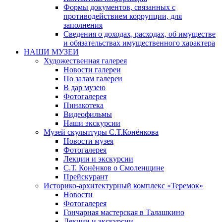
Формы документов, связанных с
противодействием коррупции, для
заполнения
Сведения о доходах, расходах, об имуществе
и обязательствах имущественного характера
НАШИ МУЗЕИ
Художественная галерея
Новости галереи
По залам галереи
В дар музею
Фотогалерея
Пинакотека
Видеофильмы
Наши экскурсии
Музей скульптуры С.Т.Конёнкова
Новости музея
Фотогалерея
Лекции и экскурсии
С.Т. Конёнков о Смоленщине
Прейскурант
Историко-архитектурный комплекс «Теремок»
Новости
Фотогалерея
Гончарная мастерская в Талашкино
Лекции и экскурсии