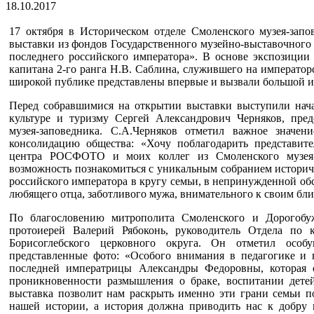
18.10.2017
17 октября в Историческом отделе Смоленского музея-запов
выставки из фондов Государственного музейно-выставочног
последнего российского императора». В основе экспозиции
капитана 2-го ранга Н.В. Саблина, служившего на император
широкой публике представлены впервые и вызвали большой и
Перед собравшимися на открытии выставки выступили нач
культуре и туризму Сергей Александрович Черняков, пре
музея-заповедника. С.А.Черняков отметил важное значен
консолидацию общества: «Хочу поблагодарить представите
центра РОСФОТО и моих коллег из Смоленского музея-з
возможность познакомиться с уникальным собранием истори
российского императора в кругу семьи, в непринужденной обст
любящего отца, заботливого мужа, внимательного к своим бл
По благословению митрополита Смоленского и Дорогобуж
протоиерей Валерий Рябоконь, руководитель Отдела по 
Борисоглебского церковного округа. Он отметил особ
представленные фото: «Особого внимания в педагогике и 
последней императрицы Александры Федоровны, которая 
проникновенности размышления о браке, воспитании дете
выставка позволит нам раскрыть именно эти грани семьи по
нашей истории, а история должна приводить нас к добру 