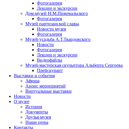
Фотогалерея
Лекции и экскурсии
Дом-музей Н.М.Пржевальского
Фотогалерея
Музей партизанской славы
Новости музея
Фотогалерея
Музей-усадьба А.Т.Твардовского
Новости
Фотогалерея
Лекции и экскурсии
Видеофайлы
Музей-мастерская скульптора Альберта Сергеева
Прейскурант
Выставки и события
Афиша
Анонс мероприятий
Виртуальные выставки
Новости
О музее
История
Документы
Друзья музея
Наши цены
Контакты