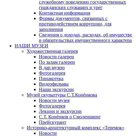
служебному поведению государственных
гражданских служащих и урег
Контактная информация
Формы документов, связанных с
противодействием коррупции, для
заполнения
Сведения о доходах, расходах, об имуществе
и обязательствах имущественного характера
НАШИ МУЗЕИ
Художественная галерея
Новости галереи
По залам галереи
В дар музею
Фотогалерея
Пинакотека
Видеофильмы
Наши экскурсии
Музей скульптуры С.Т.Конёнкова
Новости музея
Фотогалерея
Лекции и экскурсии
С.Т. Конёнков о Смоленщине
Прейскурант
Историко-архитектурный комплекс «Теремок»
Новости