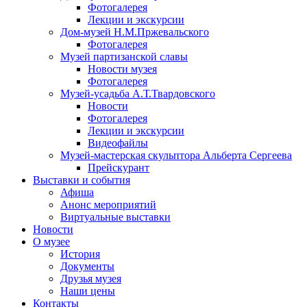
Фотогалерея
Лекции и экскурсии
Дом-музей Н.М.Пржевальского
Фотогалерея
Музей партизанской славы
Новости музея
Фотогалерея
Музей-усадьба А.Т.Твардовского
Новости
Фотогалерея
Лекции и экскурсии
Видеофайлы
Музей-мастерская скульптора Альберта Сергеева
Прейскурант
Выставки и события
Афиша
Анонс мероприятий
Виртуальные выставки
Новости
О музее
История
Документы
Друзья музея
Наши цены
Контакты