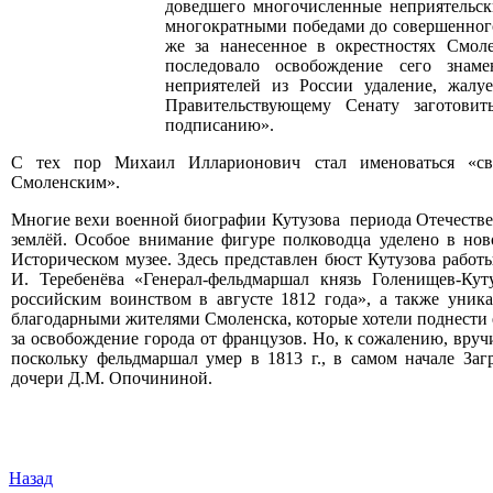
доведшего многочисленные неприятельс
многократными победами до совершенного
же за нанесенное в окрестностях Смол
последовало освобождение сего знам
неприятелей из России удаление, жалу
Правительствующему Сенату заготови
подписанию».
С тех пор Михаил Илларионович стал именоваться «св
Смоленским».
Многие вехи военной биографии Кутузова периода Отечестве
землёй. Особое внимание фигуре полководца уделено в нов
Историческом музее. Здесь представлен бюст Кутузова работы
И. Теребенёва «Генерал-фельдмаршал князь Голенищев-Кут
российским воинством в августе 1812 года», а также уника
благодарными жителями Смоленска, которые хотели поднести е
за освобождение города от французов. Но, к сожалению, вруч
поскольку фельдмаршал умер в 1813 г., в самом начале За
дочери Д.М. Опочининой.
Назад