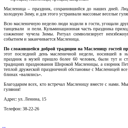
Масленица – праздник, сохранившийся до наших дней. Лю
холодную Зиму, и для этого устраивали массовые веселые гул
Всю масленичную неделю люди ходили в гости, угощали друг
танцевали и пели. Кульминационная часть праздника приход
сожжение чучела Зимы. Ритуал символизирует неизбежну
событием и заканчивается Масленица.
По сложившейся доброй традиции на Масленицу гостей п
этот последний день масленичной недели, носившей в на
праздник в музей пришло более 60 человек, были тут и с
традициях празднования Широкой Масленицы, а озорник Петр
теплой дружеской праздничной обстановке с Масленицей все 
блинах «валялись».
Благодарим всех, кто встречал Масленицу вместе с нами. М
гуляния!
Адрес: ул. Ленина, 15
Телефон: 38-22-26