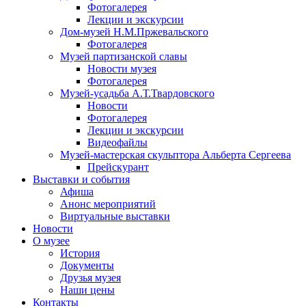
Фотогалерея
Лекции и экскурсии
Дом-музей Н.М.Пржевальского
Фотогалерея
Музей партизанской славы
Новости музея
Фотогалерея
Музей-усадьба А.Т.Твардовского
Новости
Фотогалерея
Лекции и экскурсии
Видеофайлы
Музей-мастерская скульптора Альберта Сергеева
Прейскурант
Выставки и события
Афиша
Анонс мероприятий
Виртуальные выставки
Новости
О музее
История
Документы
Друзья музея
Наши цены
Контакты