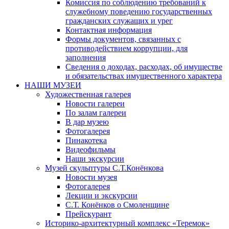
Комиссия по соблюдению требований к
служебному поведению государственных
гражданских служащих и урег
Контактная информация
Формы документов, связанных с
противодействием коррупции, для
заполнения
Сведения о доходах, расходах, об имуществе
и обязательствах имущественного характера
НАШИ МУЗЕИ
Художественная галерея
Новости галереи
По залам галереи
В дар музею
Фотогалерея
Пинакотека
Видеофильмы
Наши экскурсии
Музей скульптуры С.Т.Конёнкова
Новости музея
Фотогалерея
Лекции и экскурсии
С.Т. Конёнков о Смоленщине
Прейскурант
Историко-архитектурный комплекс «Теремок»