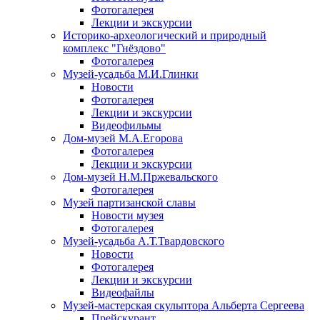
Фотогалерея
Лекции и экскурсии
Историко-археологический и природный
комплекс "Гнёздово"
Фотогалерея
Музей-усадьба М.И.Глинки
Новости
Фотогалерея
Лекции и экскурсии
Видеофильмы
Дом-музей М.А.Егорова
Фотогалерея
Лекции и экскурсии
Дом-музей Н.М.Пржевальского
Фотогалерея
Музей партизанской славы
Новости музея
Фотогалерея
Музей-усадьба А.Т.Твардовского
Новости
Фотогалерея
Лекции и экскурсии
Видеофайлы
Музей-мастерская скульптора Альберта Сергеева
Прейскурант