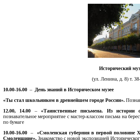
Исторический му
(ул. Ленина, д. 8) т. 3
10.00-16.00
–
День знаний в Историческом музее
«Ты стал школьником в древнейшем городе России».
Позна
12.00, 14.00
–
«Таинственные письмена. Из истории с
познавательное мероприятие с мастер-классом письма на бере
по бумаге
10.00-16.00
–
«Смоленская губерния в первой половине X
Смоленщине».
Знакомство с новой экспозицией Историческог