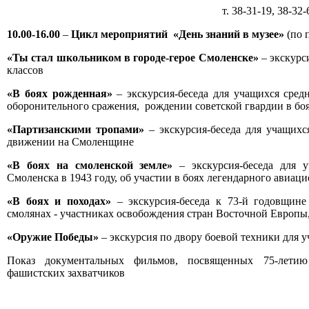
т. 38-31-19, 38-32-
10.00-16.00
–
Цикл мероприятий «День знаний в музее»
(по 
«Ты стал школьником в городе-герое Смоленске»
– экскурс
классов
«В боях рожденная»
– экскурсия-беседа для учащихся сред
оборонительного сражения, рождении советской гвардии в бо
«Партизанскими тропами»
– экскурсия-беседа для учащихс
движении на Смоленщине
«В боях на смоленской земле»
– экскурсия-беседа для 
Смоленска в 1943 году, об участии в боях легендарного авиа
«В боях и походах»
– экскурсия-беседа к 73-й годовщин
смолянах - участниках освобождения стран Восточной Европы,
«Оружие Победы»
– экскурсия по двору боевой техники для у
Показ документальных фильмов, посвященных 75-лети
фашистских захватчиков