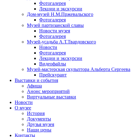
Фотогалерея
Лекции и экскурсии
Дом-музей Н.М.Пржевальского
Фотогалерея
Музей партизанской славы
Новости музея
Фотогалерея
Музей-усадьба А.Т.Твардовского
Новости
Фотогалерея
Лекции и экскурсии
Видеофайлы
Музей-мастерская скульптора Альберта Сергеева
Прейскурант
Выставки и события
Афиша
Анонс мероприятий
Виртуальные выставки
Новости
О музее
История
Документы
Друзья музея
Наши цены
Контакты