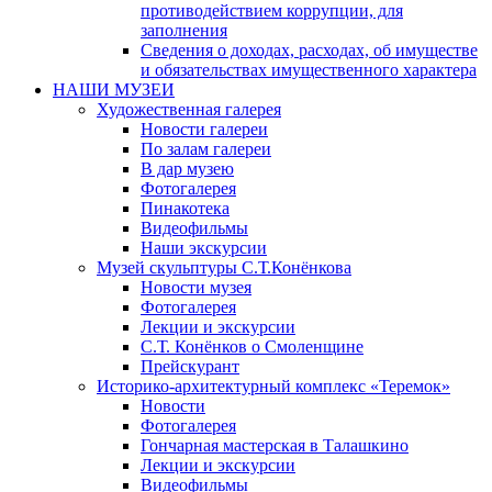
противодействием коррупции, для
заполнения
Сведения о доходах, расходах, об имуществе
и обязательствах имущественного характера
НАШИ МУЗЕИ
Художественная галерея
Новости галереи
По залам галереи
В дар музею
Фотогалерея
Пинакотека
Видеофильмы
Наши экскурсии
Музей скульптуры С.Т.Конёнкова
Новости музея
Фотогалерея
Лекции и экскурсии
С.Т. Конёнков о Смоленщине
Прейскурант
Историко-архитектурный комплекс «Теремок»
Новости
Фотогалерея
Гончарная мастерская в Талашкино
Лекции и экскурсии
Видеофильмы