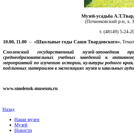
Музей-усадьба А.Т.Твар
(Починковский р-н, х. З
т. (48149) 5-24-2
10.00, 11.00
–
«Школьные годы Саши Твардовского».
Темат
Смоленский государственный музей-заповедник пр
среднеобразовательных учебных заведений к активном
мероприятий по изучению истории, культуры родного края
подлинных материалов в экспозициях музея и школьных ауд
www.smolensk-museum.ru
Назад
Наши музеи
Музей
Новости