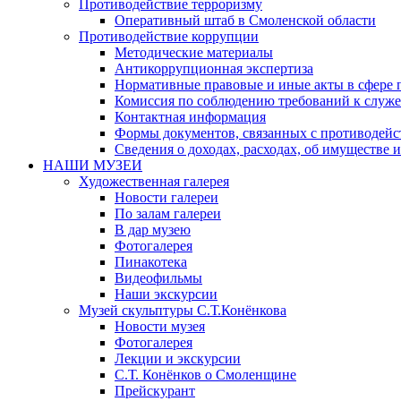
Противодействие терроризму
Оперативный штаб в Смоленской области
Противодействие коррупции
Методические материалы
Антикоррупционная экспертиза
Нормативные правовые и иные акты в сфере 
Комиссия по соблюдению требований к служе
Контактная информация
Формы документов, связанных с противодейс
Сведения о доходах, расходах, об имуществе 
НАШИ МУЗЕИ
Художественная галерея
Новости галереи
По залам галереи
В дар музею
Фотогалерея
Пинакотека
Видеофильмы
Наши экскурсии
Музей скульптуры С.Т.Конёнкова
Новости музея
Фотогалерея
Лекции и экскурсии
С.Т. Конёнков о Смоленщине
Прейскурант