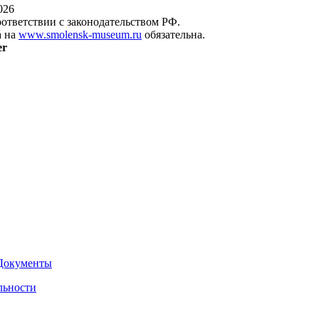
026
оответствии с законодательством РФ.
а на
www.smolensk-museum.ru
обязательна.
er
Документы
льности