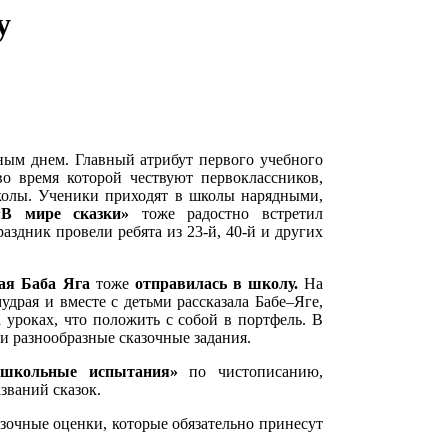
у
нным днем. Главный атрибут первого учебного
во время которой чествуют первоклассников,
олы. Ученики приходят в школы нарядными,
«В мире сказки»
тоже радостно встретил
аздник провели ребята из 23-й, 40-й и других
ная Баба Яга
тоже
отправилась в школу
.
На
драя и вместе с детьми рассказала Бабе–Яге,
а уроках, что положить с собой в портфель. В
и разнообразные сказочные задания.
«школьные испытания»
по чистописанию,
званий сказок.
азочные оценки, которые обязательно принесут