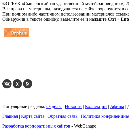
©ОГБУК «Смоленский государственный музей-заповедник», 2
Все права на материалы, находящиеся на сайте, охраняются в с
При полном либо частичном использовании материалов ссылк
Обнаружив в тексте ошибку, выделите ее и нажмите
Ctrl + Ent
...
... 4 5 6 7 8 9 10 11 12 13 14 15 16 17 18 19
Популярные разделы:
Отделы
|
Новости
|
Коллекции
|
Афиша
|
Главная
|
Карта сайта
|
Обратная связь
|
Политика конфиденциа
Разработка корпоративных сайтов
- WebCanape