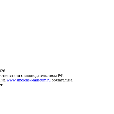
026
оответствии с законодательством РФ.
а на
www.smolensk-museum.ru
обязательна.
er