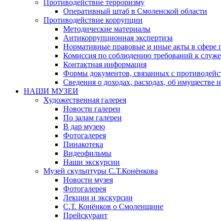
Противодействие терроризму
Оперативный штаб в Смоленской области
Противодействие коррупции
Методические материалы
Антикоррупционная экспертиза
Нормативные правовые и иные акты в сфере 
Комиссия по соблюдению требований к служе
Контактная информация
Формы документов, связанных с противодейс
Сведения о доходах, расходах, об имуществе 
НАШИ МУЗЕИ
Художественная галерея
Новости галереи
По залам галереи
В дар музею
Фотогалерея
Пинакотека
Видеофильмы
Наши экскурсии
Музей скульптуры С.Т.Конёнкова
Новости музея
Фотогалерея
Лекции и экскурсии
С.Т. Конёнков о Смоленщине
Прейскурант