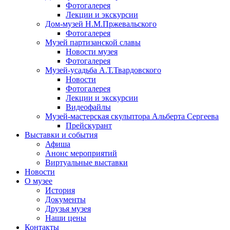
Фотогалерея
Лекции и экскурсии
Дом-музей Н.М.Пржевальского
Фотогалерея
Музей партизанской славы
Новости музея
Фотогалерея
Музей-усадьба А.Т.Твардовского
Новости
Фотогалерея
Лекции и экскурсии
Видеофайлы
Музей-мастерская скульптора Альберта Сергеева
Прейскурант
Выставки и события
Афиша
Анонс мероприятий
Виртуальные выставки
Новости
О музее
История
Документы
Друзья музея
Наши цены
Контакты