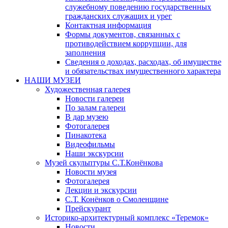
служебному поведению государственных
гражданских служащих и урег
Контактная информация
Формы документов, связанных с
противодействием коррупции, для
заполнения
Сведения о доходах, расходах, об имуществе
и обязательствах имущественного характера
НАШИ МУЗЕИ
Художественная галерея
Новости галереи
По залам галереи
В дар музею
Фотогалерея
Пинакотека
Видеофильмы
Наши экскурсии
Музей скульптуры С.Т.Конёнкова
Новости музея
Фотогалерея
Лекции и экскурсии
С.Т. Конёнков о Смоленщине
Прейскурант
Историко-архитектурный комплекс «Теремок»
Новости