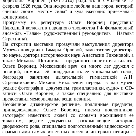
Борисовна Воронец (1926–2014) родилась в Смоленске 12
февраля 1926 года. Она искренне любила наш город, который
считала своим "местом силы" и куда ежегодно приезжала с
концертами.
Программу из репертуара Ольги Воронец представил
Народный коллектив народного творчества РФ фольклорный
ансамбль «Талан» (художественный руководитель - Наталья
Стрехнина).
На открытии выставки прозвучали выступления директора
Музея-заповедника Тамары Орловой, заместителя директора
по науке, доктора исторических наук Анастасии Тихоновой, а
также Михаила Щетинина – преданного почитателя таланта
Ольги Воронец. Московский врач, он много лет дружил с
певицей, помогал ей поддерживать ее уникальный голос,
благодаря занятиям дыхательной гимнастикой А.Н.
Стрельниковой. Михаил Николаевич передал в дар музею
редкие фотографии, документы, грампластинки, аудио- и CD-
записи Ольги Воронец, а также специально для выставки
предоставил мемориальные вещи певицы.
Необычное дизайнерское решение, подлинные предметы,
принадлежавшие Ольге Воронец, письма поклонников,
автографы известных людей со словами восхищения ее
талантом, редкие документы, раскрывающие историю
дворянского рода, специально подготовленный видеосюжет с
фрагментами самых известных песен и интервью певицы с