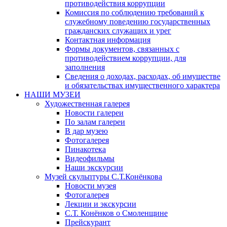
противодействия коррупции
Комиссия по соблюдению требований к
служебному поведению государственных
гражданских служащих и урег
Контактная информация
Формы документов, связанных с
противодействием коррупции, для
заполнения
Сведения о доходах, расходах, об имуществе
и обязательствах имущественного характера
НАШИ МУЗЕИ
Художественная галерея
Новости галереи
По залам галереи
В дар музею
Фотогалерея
Пинакотека
Видеофильмы
Наши экскурсии
Музей скульптуры С.Т.Конёнкова
Новости музея
Фотогалерея
Лекции и экскурсии
С.Т. Конёнков о Смоленщине
Прейскурант