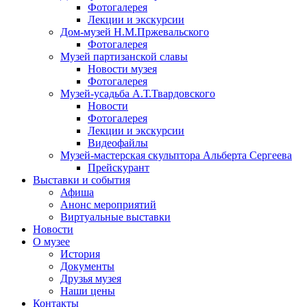
Фотогалерея
Лекции и экскурсии
Дом-музей Н.М.Пржевальского
Фотогалерея
Музей партизанской славы
Новости музея
Фотогалерея
Музей-усадьба А.Т.Твардовского
Новости
Фотогалерея
Лекции и экскурсии
Видеофайлы
Музей-мастерская скульптора Альберта Сергеева
Прейскурант
Выставки и события
Афиша
Анонс мероприятий
Виртуальные выставки
Новости
О музее
История
Документы
Друзья музея
Наши цены
Контакты