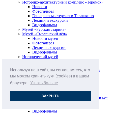
Историко-архитектурный комплекс «Теремок»
Новости
Фотогалерея
Гончарная мастерская в Талашкино
Лекции и экскурсии
Видеофильмы
Музей «Русская старина»
Музей «Смоленский лён»
Новости музея
Фотогалерея
Лекци и экскурсии
Видеофильмы
Исторический музей
Новости музея
Фотогалерея
Используя наш сайт, вы соглашаетесь, что
Лекции и интерактивные мероприятия
Экскурсии
мы можем хранить куки (cookies) в вашем
Видеофильмы
браузере.
Узнать больше
Музей «Городская кузница XVII века»
Фотогалерея
Экскурсии
ЗАКРЫТЬ
Музей-квартира «А.Т.Твардовский в Смоленске»
Фотогалерея
Лекции и экскурсии
Видеофильмы