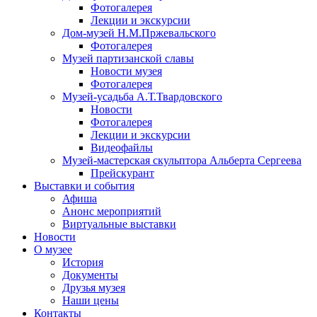
Фотогалерея
Лекции и экскурсии
Дом-музей Н.М.Пржевальского
Фотогалерея
Музей партизанской славы
Новости музея
Фотогалерея
Музей-усадьба А.Т.Твардовского
Новости
Фотогалерея
Лекции и экскурсии
Видеофайлы
Музей-мастерская скульптора Альберта Сергеева
Прейскурант
Выставки и события
Афиша
Анонс мероприятий
Виртуальные выставки
Новости
О музее
История
Документы
Друзья музея
Наши цены
Контакты