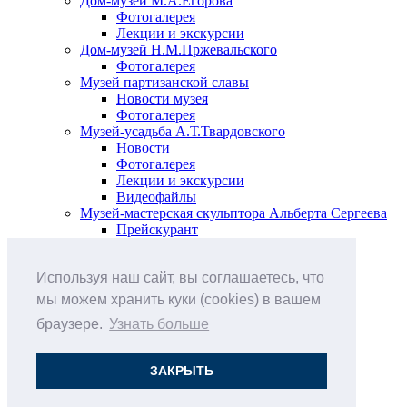
Дом-музей М.А.Егорова
Фотогалерея
Лекции и экскурсии
Дом-музей Н.М.Пржевальского
Фотогалерея
Музей партизанской славы
Новости музея
Фотогалерея
Музей-усадьба А.Т.Твардовского
Новости
Фотогалерея
Лекции и экскурсии
Видеофайлы
Музей-мастерская скульптора Альберта Сергеева
Прейскурант
Выставки и события
Афиша
Используя наш сайт, вы соглашаетесь, что
Анонс мероприятий
Виртуальные выставки
мы можем хранить куки (cookies) в вашем
Новости
браузере.
Узнать больше
О музее
История
Документы
ЗАКРЫТЬ
Друзья музея
Наши цены