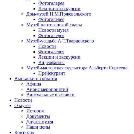
Фотогалерея
Лекции и экскурсии
Дом-музей Н.М.Пржевальского
Фотогалерея
Музей партизанской славы
Новости музея
Фотогалерея
Музей-усадьба А.Т.Твардовского
Новости
Фотогалерея
Лекции и экскурсии
Видеофайлы
Музей-мастерская скульптора Альберта Сергеева
Прейскурант
Выставки и события
Афиша
Анонс мероприятий
Виртуальные выставки
Новости
О музее
История
Документы
Друзья музея
Наши цены
Контакты