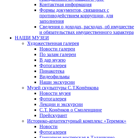
Контактная информация
Формы документов, связанных с
противодействием коррупции, для
заполнения
Сведения о доходах, расходах, об имуществе
и обязательствах имущественного характера
НАШИ МУЗЕИ
Художественная галерея
Новости галереи
По залам галереи
В дар музею
Фотогалерея
Пинакотека
Видеофильмы
Наши экскурсии
Музей скульптуры С.Т.Конёнкова
Новости музея
Фотогалерея
Лекции и экскурсии
С.Т. Конёнков о Смоленщине
Прейскурант
Историко-архитектурный комплекс «Теремок»
Новости
Фотогалерея
Гончарная мастерская в Талашкино