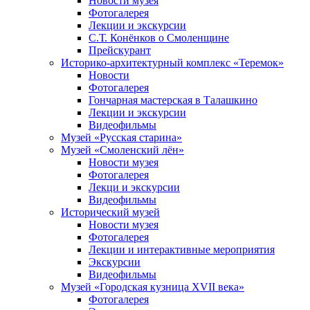
Новости музея
Фотогалерея
Лекции и экскурсии
С.Т. Конёнков о Смоленщине
Прейскурант
Историко-архитектурный комплекс «Теремок»
Новости
Фотогалерея
Гончарная мастерская в Талашкино
Лекции и экскурсии
Видеофильмы
Музей «Русская старина»
Музей «Смоленский лён»
Новости музея
Фотогалерея
Лекци и экскурсии
Видеофильмы
Исторический музей
Новости музея
Фотогалерея
Лекции и интерактивные мероприятия
Экскурсии
Видеофильмы
Музей «Городская кузница XVII века»
Фотогалерея