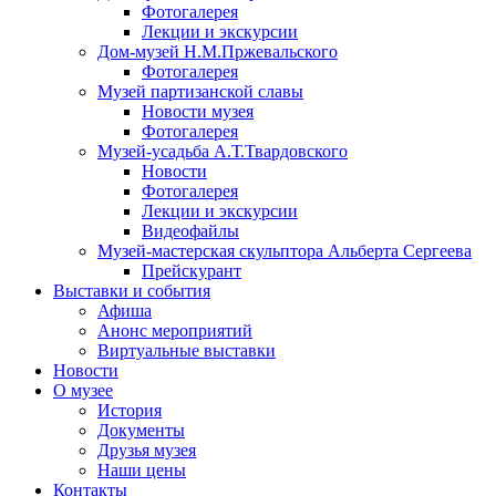
Фотогалерея
Лекции и экскурсии
Дом-музей Н.М.Пржевальского
Фотогалерея
Музей партизанской славы
Новости музея
Фотогалерея
Музей-усадьба А.Т.Твардовского
Новости
Фотогалерея
Лекции и экскурсии
Видеофайлы
Музей-мастерская скульптора Альберта Сергеева
Прейскурант
Выставки и события
Афиша
Анонс мероприятий
Виртуальные выставки
Новости
О музее
История
Документы
Друзья музея
Наши цены
Контакты