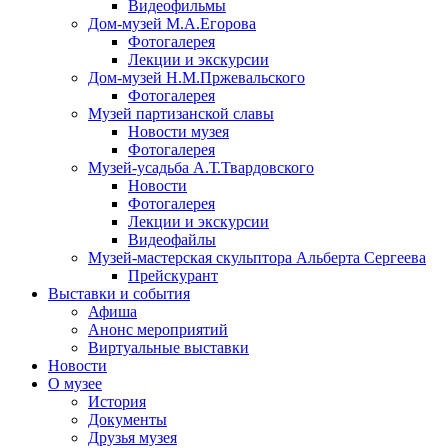
Видеофильмы
Дом-музей М.А.Егорова
Фотогалерея
Лекции и экскурсии
Дом-музей Н.М.Пржевальского
Фотогалерея
Музей партизанской славы
Новости музея
Фотогалерея
Музей-усадьба А.Т.Твардовского
Новости
Фотогалерея
Лекции и экскурсии
Видеофайлы
Музей-мастерская скульптора Альберта Сергеева
Прейскурант
Выставки и события
Афиша
Анонс мероприятий
Виртуальные выставки
Новости
О музее
История
Документы
Друзья музея