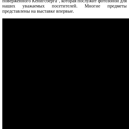
поверженного Кёнигсберга", которая послужит фотозоной для
наших уважаемых посетителей. Многие предметы
представлены на выставке впервые.