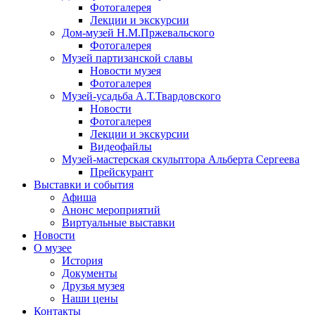
Фотогалерея
Лекции и экскурсии
Дом-музей Н.М.Пржевальского
Фотогалерея
Музей партизанской славы
Новости музея
Фотогалерея
Музей-усадьба А.Т.Твардовского
Новости
Фотогалерея
Лекции и экскурсии
Видеофайлы
Музей-мастерская скульптора Альберта Сергеева
Прейскурант
Выставки и события
Афиша
Анонс мероприятий
Виртуальные выставки
Новости
О музее
История
Документы
Друзья музея
Наши цены
Контакты