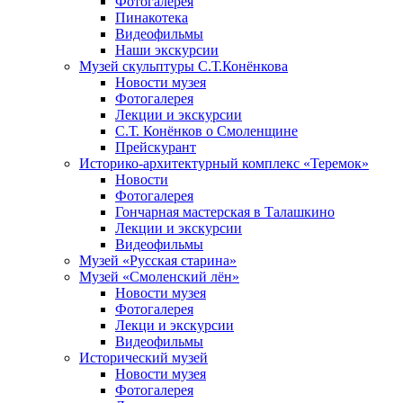
Фотогалерея
Пинакотека
Видеофильмы
Наши экскурсии
Музей скульптуры С.Т.Конёнкова
Новости музея
Фотогалерея
Лекции и экскурсии
С.Т. Конёнков о Смоленщине
Прейскурант
Историко-архитектурный комплекс «Теремок»
Новости
Фотогалерея
Гончарная мастерская в Талашкино
Лекции и экскурсии
Видеофильмы
Музей «Русская старина»
Музей «Смоленский лён»
Новости музея
Фотогалерея
Лекци и экскурсии
Видеофильмы
Исторический музей
Новости музея
Фотогалерея