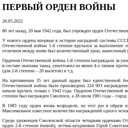
ПЕРВЫЙ ОРДЕН ВОЙНЫ
20.05.2022
80 лет назад, 20 мая 1942 года, был учрежден орден Отечеств
У нового ордена впервые в истории наградной системы СССР и
Отечественной войны 1-й степени вручался за выполнение л
отличием между ними был количественный урон, нанесенный 
Орденом Отечественной войны 1-й степени награждали за унич
в составе экипажа танка, уничтожил не менее 4-х танков прот
(для 2-й степени – 20 вылетов) и т.д.
На протяжении 35 лет данный орден был единственной боев
Отечественной войны было произведено 324 903 награждения
начали вручать только с 1942 года. Орденом Отечественной 
степени был награжден Смоленск, а 28 июля 1981 года – город 
В 1985 году орден вновь возродили, на этот раз в образе
Максимальное известное количество награждений одного челове
Среди уроженцев Смоленской области четырьмя орденами От
орден 2-й степени боевой), летчик-штурмовик Герой Советск