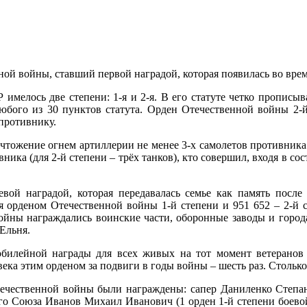
енной войны, ставший первой наградой, которая появилась во вр
мелось две степени: 1-я и 2-я. В его статуте четко прописыв
юбого из 30 пунктов статута. Орден Отечественной войны 2-
противнику.
тожение огнем артиллерии не менее 3-х самолетов противника (д
ивника (для 2-й степени – трёх танков), кто совершил, входя в 
ой наградой, которая передавалась семье как память после
 орденом Отечественной войны 1-й степени и 951 652 – 2-й ст
войны награждались воинские части, оборонные заводы и города
Ельня.
 юбилейной награды для всех живых на тот момент ветерано
ка этим орденом за подвиги в годы войны – шесть раз. Столько 
ечественной войны были награждены: сапер Даниленко Степан 
ого Союза Иванов Михаил Иванович (1 орден 1-й степени боевой