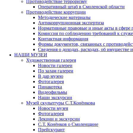
Противодействие терроризму
Оперативный штаб в Смоленской области
Противодействие коррупции
Методические материалы
Антикоррупционная экспертиза
Нормативные правовые и иные акты в сфере 
Комиссия по соблюдению требований к служе
Контактная информация
Формы документов, связанных с противодейс
Сведения о доходах, расходах, об имуществе 
НАШИ МУЗЕИ
Художественная галерея
Новости галереи
По залам галереи
В дар музею
Фотогалерея
Пинакотека
Видеофильмы
Наши экскурсии
Музей скульптуры С.Т.Конёнкова
Новости музея
Фотогалерея
Лекции и экскурсии
С.Т. Конёнков о Смоленщине
Прейскурант