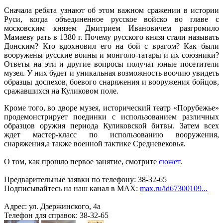
Сначала ребята узнают об этом важном сражении в истории
Руси, когда объединенное русское войско во главе с
московским князем Дмитрием Ивановичем разгромило
Мамаеву рать в 1380 г. Почему русского князя стали называть
Донским? Кто вдохновил его на бой с врагом? Как были
вооружены русские воины и монголо-татары и их союзники?
Ответы на эти и другие вопросы получат юные посетители
музея. У них будет и уникальная возможность воочию увидеть
образцы доспехов, боевого снаряжения и вооружения бойцов,
сражавшихся на Куликовом поле.
Кроме того, во дворе музея, исторический театр «Порубежье»
продемонстрирует поединки с использованием различных
образцов оружия периода Куликовской битвы. Затем всех
ждет мастер-класс по использованию вооружения,
снаряжения,а также военной тактике Средневековья.
О том, как прошло первое занятие, смотрите
сюжет
.
Предварительные заявки по телефону: 38-32-65
Подписывайтесь на наш канал в MAX:
max.ru/id67300109...
Адрес: ул. Дзержинского, 4а
Телефон для справок: 38-32-65