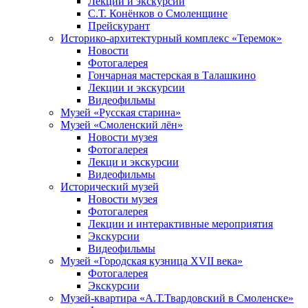
Лекции и экскурсии
С.Т. Конёнков о Смоленщине
Прейскурант
Историко-архитектурный комплекс «Теремок»
Новости
Фотогалерея
Гончарная мастерская в Талашкино
Лекции и экскурсии
Видеофильмы
Музей «Русская старина»
Музей «Смоленский лён»
Новости музея
Фотогалерея
Лекци и экскурсии
Видеофильмы
Исторический музей
Новости музея
Фотогалерея
Лекции и интерактивные мероприятия
Экскурсии
Видеофильмы
Музей «Городская кузница XVII века»
Фотогалерея
Экскурсии
Музей-квартира «А.Т.Твардовский в Смоленске»