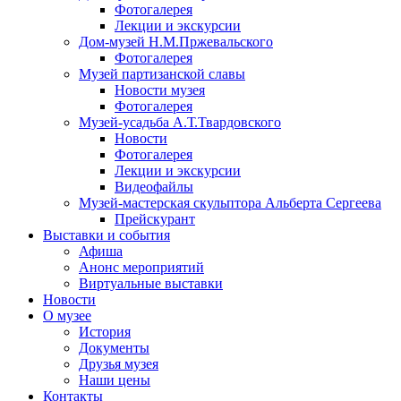
Фотогалерея
Лекции и экскурсии
Дом-музей Н.М.Пржевальского
Фотогалерея
Музей партизанской славы
Новости музея
Фотогалерея
Музей-усадьба А.Т.Твардовского
Новости
Фотогалерея
Лекции и экскурсии
Видеофайлы
Музей-мастерская скульптора Альберта Сергеева
Прейскурант
Выставки и события
Афиша
Анонс мероприятий
Виртуальные выставки
Новости
О музее
История
Документы
Друзья музея
Наши цены
Контакты