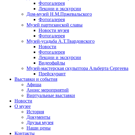
Фотогалерея
Лекции и экскурсии
Дом-музей Н.М.Пржевальского
Фотогалерея
Музей партизанской славы
Новости музея
Фотогалерея
Музей-усадьба А.Т.Твардовского
Новости
Фотогалерея
Лекции и экскурсии
Видеофайлы
Музей-мастерская скульптора Альберта Сергеева
Прейскурант
Выставки и события
Афиша
Анонс мероприятий
Виртуальные выставки
Новости
О музее
История
Документы
Друзья музея
Наши цены
Контакты