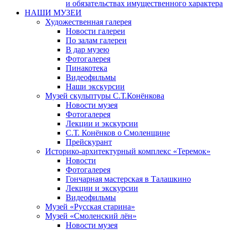
и обязательствах имущественного характера
НАШИ МУЗЕИ
Художественная галерея
Новости галереи
По залам галереи
В дар музею
Фотогалерея
Пинакотека
Видеофильмы
Наши экскурсии
Музей скульптуры С.Т.Конёнкова
Новости музея
Фотогалерея
Лекции и экскурсии
С.Т. Конёнков о Смоленщине
Прейскурант
Историко-архитектурный комплекс «Теремок»
Новости
Фотогалерея
Гончарная мастерская в Талашкино
Лекции и экскурсии
Видеофильмы
Музей «Русская старина»
Музей «Смоленский лён»
Новости музея