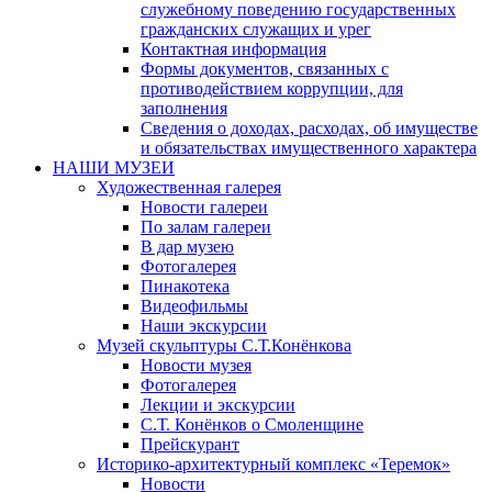
служебному поведению государственных
гражданских служащих и урег
Контактная информация
Формы документов, связанных с
противодействием коррупции, для
заполнения
Сведения о доходах, расходах, об имуществе
и обязательствах имущественного характера
НАШИ МУЗЕИ
Художественная галерея
Новости галереи
По залам галереи
В дар музею
Фотогалерея
Пинакотека
Видеофильмы
Наши экскурсии
Музей скульптуры С.Т.Конёнкова
Новости музея
Фотогалерея
Лекции и экскурсии
С.Т. Конёнков о Смоленщине
Прейскурант
Историко-архитектурный комплекс «Теремок»
Новости