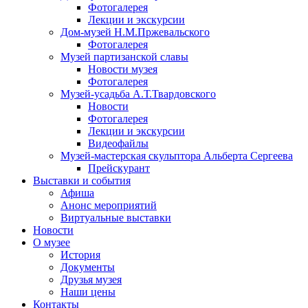
Фотогалерея
Лекции и экскурсии
Дом-музей Н.М.Пржевальского
Фотогалерея
Музей партизанской славы
Новости музея
Фотогалерея
Музей-усадьба А.Т.Твардовского
Новости
Фотогалерея
Лекции и экскурсии
Видеофайлы
Музей-мастерская скульптора Альберта Сергеева
Прейскурант
Выставки и события
Афиша
Анонс мероприятий
Виртуальные выставки
Новости
О музее
История
Документы
Друзья музея
Наши цены
Контакты