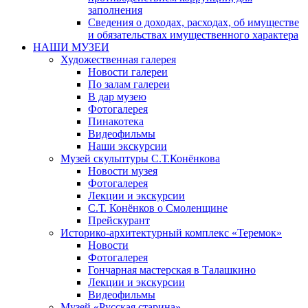
заполнения
Сведения о доходах, расходах, об имуществе
и обязательствах имущественного характера
НАШИ МУЗЕИ
Художественная галерея
Новости галереи
По залам галереи
В дар музею
Фотогалерея
Пинакотека
Видеофильмы
Наши экскурсии
Музей скульптуры С.Т.Конёнкова
Новости музея
Фотогалерея
Лекции и экскурсии
С.Т. Конёнков о Смоленщине
Прейскурант
Историко-архитектурный комплекс «Теремок»
Новости
Фотогалерея
Гончарная мастерская в Талашкино
Лекции и экскурсии
Видеофильмы
Музей «Русская старина»