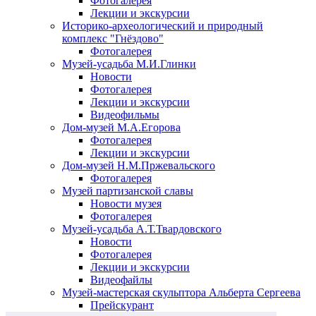
Фотогалерея
Лекции и экскурсии
Историко-археологический и природный
комплекс "Гнёздово"
Фотогалерея
Музей-усадьба М.И.Глинки
Новости
Фотогалерея
Лекции и экскурсии
Видеофильмы
Дом-музей М.А.Егорова
Фотогалерея
Лекции и экскурсии
Дом-музей Н.М.Пржевальского
Фотогалерея
Музей партизанской славы
Новости музея
Фотогалерея
Музей-усадьба А.Т.Твардовского
Новости
Фотогалерея
Лекции и экскурсии
Видеофайлы
Музей-мастерская скульптора Альберта Сергеева
Прейскурант