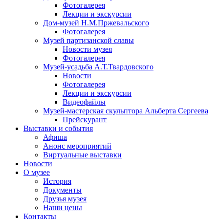
Фотогалерея
Лекции и экскурсии
Дом-музей Н.М.Пржевальского
Фотогалерея
Музей партизанской славы
Новости музея
Фотогалерея
Музей-усадьба А.Т.Твардовского
Новости
Фотогалерея
Лекции и экскурсии
Видеофайлы
Музей-мастерская скульптора Альберта Сергеева
Прейскурант
Выставки и события
Афиша
Анонс мероприятий
Виртуальные выставки
Новости
О музее
История
Документы
Друзья музея
Наши цены
Контакты