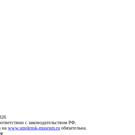
026
оответствии с законодательством РФ.
а на
www.smolensk-museum.ru
обязательна.
er