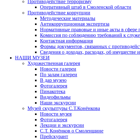
Противодействие терроризму
Оперативный штаб в Смоленской области
Противодействие коррупции
Методические материалы
Антикоррупционная экспертиза
Нормативные правовые и иные акты в сфере 
Комиссия по соблюдению требований к служе
Контактная информация
Формы документов, связанных с противодейс
Сведения о доходах, расходах, об имуществе 
НАШИ МУЗЕИ
Художественная галерея
Новости галереи
По залам галереи
В дар музею
Фотогалерея
Пинакотека
Видеофильмы
Наши экскурсии
Музей скульптуры С.Т.Конёнкова
Новости музея
Фотогалерея
Лекции и экскурсии
С.Т. Конёнков о Смоленщине
Прейскурант