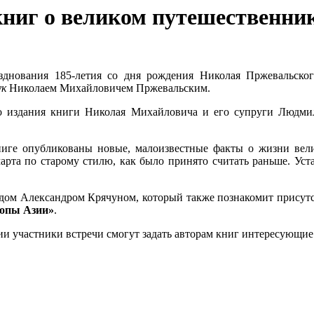
книг о великом путешественни
зднования 185-летия со дня рождения Николая Пржевальског
ук
Николаем Михайловичем Пржевальским.
ого издания книги Николая Михайловича и его супруги Люд
ниге опубликованы новые, малоизвестные факты о жизни велик
марта по старому стилю, как было принято считать раньше. Уст
аеведом Александром Крячуном, который также познакомит прис
опы Азии»
.
и участники встречи смогут задать авторам книг интересующие