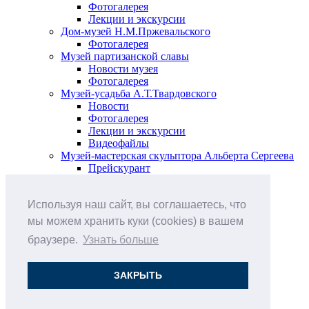
Фотогалерея
Лекции и экскурсии
Дом-музей Н.М.Пржевальского
Фотогалерея
Музей партизанской славы
Новости музея
Фотогалерея
Музей-усадьба А.Т.Твардовского
Новости
Фотогалерея
Лекции и экскурсии
Видеофайлы
Музей-мастерская скульптора Альберта Сергеева
Прейскурант
Выставки и события
Афиша
Используя наш сайт, вы соглашаетесь, что
Анонс мероприятий
Виртуальные выставки
мы можем хранить куки (cookies) в вашем
Новости
браузере.
Узнать больше
О музее
История
Документы
ЗАКРЫТЬ
Друзья музея
Наши цены
Контакты