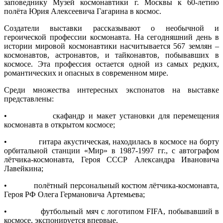
заповеднику Музей космонавтики г. Москвы к 60-летию
полёта Юрия Алексеевича Гагарина в космос.
Создатели выставки рассказывают о необычной и
героической профессии космонавта. На сегодняшний день в
истории мировой космонавтики насчитывается 567 землян –
космонавтов, астронавтов, и тайконавтов, побывавших в
космосе. Эта профессия остается одной из самых редких,
романтических и опасных в современном мире.
Среди множества интересных экспонатов на выставке
представлены:
• скафандр и макет установки для перемещения
космонавта в открытом космосе;
• гитара акустическая, находилась в космосе на борту
орбитальной станции «Мир» в 1987-1997 гг., с автографом
лётчика-космонавта, Героя СССР Александра Ивановича
Лавейкина;
• полётный персональный костюм лётчика-космонавта,
Героя РФ Олега Германовича Артемьева;
• футбольный мяч с логотипом FIFA, побывавший в
космосе, экспонируется впервые.