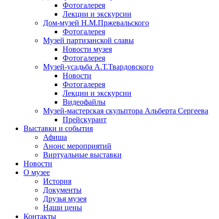
Фотогалерея
Лекции и экскурсии
Дом-музей Н.М.Пржевальского
Фотогалерея
Музей партизанской славы
Новости музея
Фотогалерея
Музей-усадьба А.Т.Твардовского
Новости
Фотогалерея
Лекции и экскурсии
Видеофайлы
Музей-мастерская скульптора Альберта Сергеева
Прейскурант
Выставки и события
Афиша
Анонс мероприятий
Виртуальные выставки
Новости
О музее
История
Документы
Друзья музея
Наши цены
Контакты