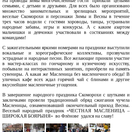
На проводы зимы многочисленные гости прибыли целыми
семьями, с детьми и друзьями. Для всех было организовано
множество занимательных и зрелищных мероприятий,
веселые Скоморохи и персонажи Зимы и Весны в течение
трех часов водили с гостями хороводы, танцы, устраивали
народные забавы, игры и конкурсы. А с каким азартом
мальчишки и девчонки участвовали в состязаниях между
командами!
С зажигательными яркими номерами на празднике выступили
вокальные и хореографические коллективы, прозвучали
эстрадные и народные песни. Все желающие приняли участие
в мастер-классах по гончарному и кузнечному искусству,
побывали на интерактивных занятиях, приобрели на память
сувениры. А какая же Масленица без масленичного обеда! В
уличных кафе всех ждал горячий чай с блинами и другие
вкуснейшие масленичные угощения.
В завершение народного праздника Скоморохи с шутками и
закличками провели традиционный обряд сжигания чучела
Масленицы, ознаменовавший окончательный приход Весны.
Веселый народный праздник «ЧЕСТНАЯ МАСЛЕНИЦА –
ШИРОКАЯ БОЯРЫНЯ» во Флёнове удался на славу!