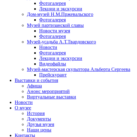
Фотогалерея
Лекции и экскурсии
Дом-музей Н.М.Пржевальского
Фотогалерея
Музей партизанской славы
Новости музея
Фотогалерея
Музей-усадьба А.Т.Твардовского
Новости
Фотогалерея
Лекции и экскурсии
Видеофайлы
Музей-мастерская скульптора Альберта Сергеева
Прейскурант
Выставки и события
Афиша
Анонс мероприятий
Виртуальные выставки
Новости
О музее
История
Документы
Друзья музея
Наши цены
Контакты