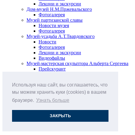
Лекции и экскурсии
Дом-музей Н.М.Пржевальского
Фотогалерея
Музей партизанской славы
Новости музея
Фотогалерея
Музей-усадьба А.Т.Твардовского
Новости
Фотогалерея
Лекции и экскурсии
Видеофайлы
Музей-мастерская скульптора Альберта Сергеева
Прейскурант
Выставки и события
Афиша
Используя наш сайт, вы соглашаетесь, что
Анонс мероприятий
Виртуальные выставки
мы можем хранить куки (cookies) в вашем
Новости
браузере.
Узнать больше
О музее
История
Документы
ЗАКРЫТЬ
Друзья музея
Наши цены
Контакты