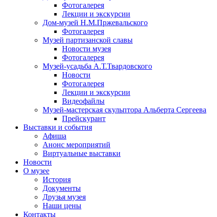
Фотогалерея
Лекции и экскурсии
Дом-музей Н.М.Пржевальского
Фотогалерея
Музей партизанской славы
Новости музея
Фотогалерея
Музей-усадьба А.Т.Твардовского
Новости
Фотогалерея
Лекции и экскурсии
Видеофайлы
Музей-мастерская скульптора Альберта Сергеева
Прейскурант
Выставки и события
Афиша
Анонс мероприятий
Виртуальные выставки
Новости
О музее
История
Документы
Друзья музея
Наши цены
Контакты