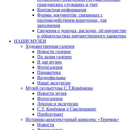
гражданских служащих и урег
Контактная информация
Формы документов, связанных с
противодействием коррупции, для
заполнения
Сведения о доходах, расходах, об имуществе
и обязательствах имущественного характера
НАШИ МУЗЕИ
Художественная галерея
Новости галереи
По залам галереи
В дар музею
Фотогалерея
Пинакотека
Видеофильмы
Наши экскурсии
Музей скульптуры С.Т.Конёнкова
Новости музея
Фотогалерея
Лекции и экскурсии
С.Т. Конёнков о Смоленщине
Прейскурант
Историко-архитектурный комплекс «Теремок»
Новости
Фотогалерея