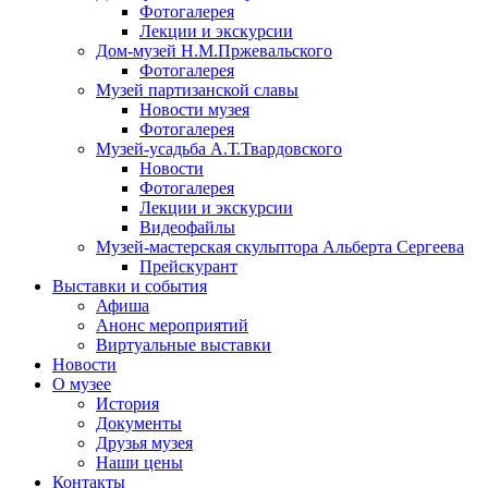
Фотогалерея
Лекции и экскурсии
Дом-музей Н.М.Пржевальского
Фотогалерея
Музей партизанской славы
Новости музея
Фотогалерея
Музей-усадьба А.Т.Твардовского
Новости
Фотогалерея
Лекции и экскурсии
Видеофайлы
Музей-мастерская скульптора Альберта Сергеева
Прейскурант
Выставки и события
Афиша
Анонс мероприятий
Виртуальные выставки
Новости
О музее
История
Документы
Друзья музея
Наши цены
Контакты