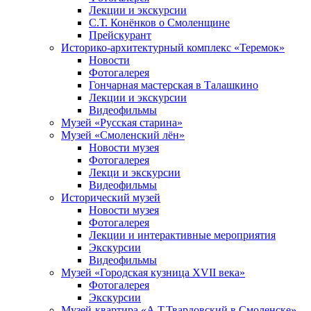
Лекции и экскурсии
С.Т. Конёнков о Смоленщине
Прейскурант
Историко-архитектурный комплекс «Теремок»
Новости
Фотогалерея
Гончарная мастерская в Талашкино
Лекции и экскурсии
Видеофильмы
Музей «Русская старина»
Музей «Смоленский лён»
Новости музея
Фотогалерея
Лекци и экскурсии
Видеофильмы
Исторический музей
Новости музея
Фотогалерея
Лекции и интерактивные мероприятия
Экскурсии
Видеофильмы
Музей «Городская кузница XVII века»
Фотогалерея
Экскурсии
Музей-квартира «А.Т.Твардовский в Смоленске»