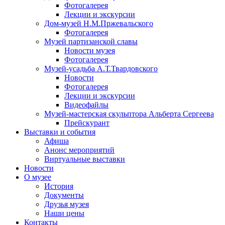
Фотогалерея
Лекции и экскурсии
Дом-музей Н.М.Пржевальского
Фотогалерея
Музей партизанской славы
Новости музея
Фотогалерея
Музей-усадьба А.Т.Твардовского
Новости
Фотогалерея
Лекции и экскурсии
Видеофайлы
Музей-мастерская скульптора Альберта Сергеева
Прейскурант
Выставки и события
Афиша
Анонс мероприятий
Виртуальные выставки
Новости
О музее
История
Документы
Друзья музея
Наши цены
Контакты