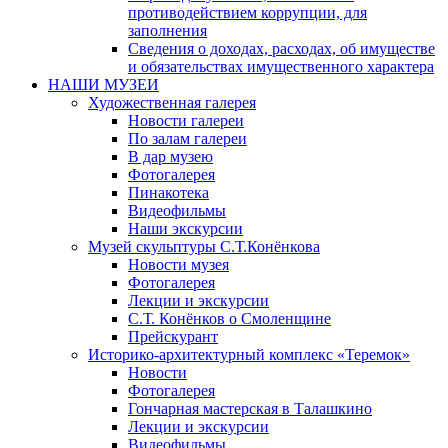
противодействием коррупции, для
заполнения
Сведения о доходах, расходах, об имуществе
и обязательствах имущественного характера
НАШИ МУЗЕИ
Художественная галерея
Новости галереи
По залам галереи
В дар музею
Фотогалерея
Пинакотека
Видеофильмы
Наши экскурсии
Музей скульптуры С.Т.Конёнкова
Новости музея
Фотогалерея
Лекции и экскурсии
С.Т. Конёнков о Смоленщине
Прейскурант
Историко-архитектурный комплекс «Теремок»
Новости
Фотогалерея
Гончарная мастерская в Талашкино
Лекции и экскурсии
Видеофильмы