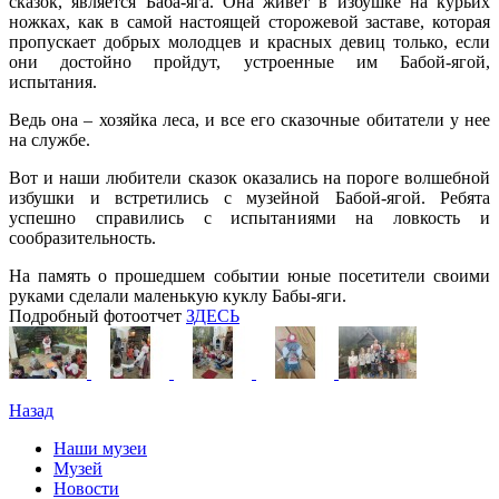
сказок, является Баба-яга. Она живет в избушке на курьих
ножках, как в самой настоящей сторожевой заставе, которая
пропускает добрых молодцев и красных девиц только, если
они достойно пройдут, устроенные им Бабой-ягой,
испытания.
Ведь она – хозяйка леса, и все его сказочные обитатели у нее
на службе.
Вот и наши любители сказок оказались на пороге волшебной
избушки и встретились с музейной Бабой-ягой. Ребята
успешно справились с испытаниями на ловкость и
сообразительность.
На память о прошедшем событии юные посетители своими
руками сделали маленькую куклу Бабы-яги.
Подробный фотоотчет
ЗДЕСЬ
Назад
Наши музеи
Музей
Новости