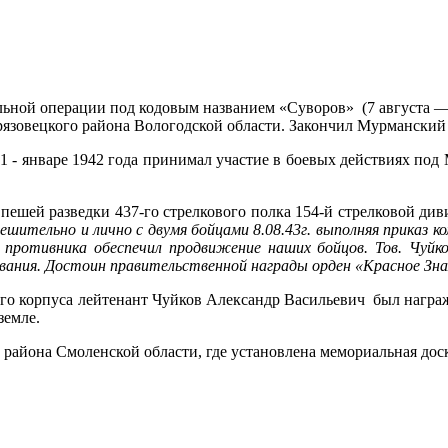
ательной операции под кодовым названием «Суворов» (7 августа 
 Грязовецкого района Вологодской области. Закончил Мурманск
41 - январе 1942 года принимал участие в боевых действиях под
 пешей разведки 437-го стрелкового полка 154-й стрелковой ди
решительно и лично с двумя бойцами 8.08.43г. выполняя приказ 
 противника обеспечил продвижение наших бойцов. Тов. Чуйков
ования. Достоин правительственной награды орден «Красное Зн
ового корпуса лейтенант Чуйков Александр Васильевич был нагр
земле.
 района Смоленской области, где установлена мемориальная дос