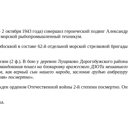
— 2 октября 1943 года) совершил героический подвиг Александр
ий морской рыбопромышленный техникум.
 Москвой в составе 62-й отдельной морской стрелковой бригады
визии (2 ф.). В бою у деревни Лущиково Дорогобужского района
командования пошел на блокировку вражеского ДЗОТа мешавшего
, как верный сын нашего народа, заслонив грудью амбразуру
амя» посмертно».
ажден орденом Отечественной войны 2-й степени посмертно. Он
ка.