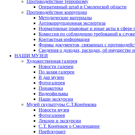
Противодействие терроризму
Оперативный штаб в Смоленской области
Противодействие коррупции
Методические материалы
Антикоррупционная экспертиза
Нормативные правовые и иные акты в сфере 
Комиссия по соблюдению требований к служе
Контактная информация
Формы документов, связанных с противодейс
Сведения о доходах, расходах, об имуществе 
НАШИ МУЗЕИ
Художественная галерея
Новости галереи
По залам галереи
В дар музею
Фотогалерея
Пинакотека
Видеофильмы
Наши экскурсии
Музей скульптуры С.Т.Конёнкова
Новости музея
Фотогалерея
Лекции и экскурсии
С.Т. Конёнков о Смоленщине
Прейскурант