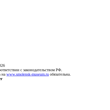
026
оответствии с законодательством РФ.
а на
www.smolensk-museum.ru
обязательна.
er