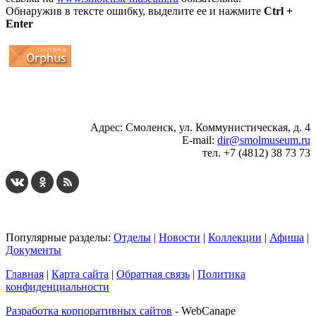
Обнаружив в тексте ошибку, выделите ее и нажмите
Ctrl +
Enter
...
... 4 5 6 7 8 9 10 11 12 13 14 15 16 17 18 19
Адрес: Смоленск, ул. Коммунистическая, д. 4
E-mail:
dir@smolmuseum.ru
тел. +7 (4812) 38 73 73
Популярные разделы:
Отделы
|
Новости
|
Коллекции
|
Афиша
|
Документы
Главная
|
Карта сайта
|
Обратная связь
|
Политика
конфиденциальности
Разработка корпоративных сайтов
- WebCanape