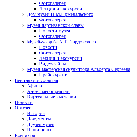
Фотогалерея
Лекции и экскурсии
Дом-музей Н.М.Пржевальского
Фотогалерея
Музей партизанской славы
Новости музея
Фотогалерея
Музей-усадьба А.Т.Твардовского
Новости
Фотогалерея
Лекции и экскурсии
Видеофайлы
Музей-мастерская скульптора Альберта Сергеева
Прейскурант
Выставки и события
Афиша
Анонс мероприятий
Виртуальные выставки
Новости
О музее
История
Документы
Друзья музея
Наши цены
Контакты