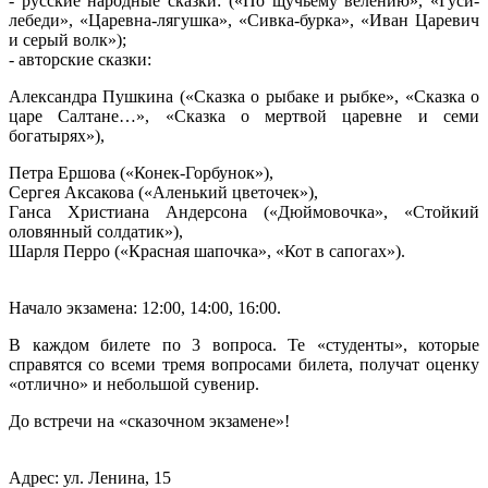
- русские народные сказки: («По щучьему велению», «Гуси-
лебеди», «Царевна-лягушка», «Сивка-бурка», «Иван Царевич
и серый волк»);
- авторские сказки:
Александра Пушкина («Сказка о рыбаке и рыбке», «Сказка о
царе Салтане…», «Сказка о мертвой царевне и семи
богатырях»),
Петра Ершова («Конек-Горбунок»),
Сергея Аксакова («Аленький цветочек»),
Ганса Христиана Андерсона («Дюймовочка», «Стойкий
оловянный солдатик»),
Шарля Перро («Красная шапочка», «Кот в сапогах»).
Начало экзамена: 12:00, 14:00, 16:00.
В каждом билете по 3 вопроса. Те «студенты», которые
справятся со всеми тремя вопросами билета, получат оценку
«отлично» и небольшой сувенир.
До встречи на «сказочном экзамене»!
Адрес: ул. Ленина, 15