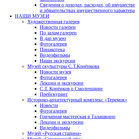
Сведения о доходах, расходах, об имуществе
и обязательствах имущественного характера
НАШИ МУЗЕИ
Художественная галерея
Новости галереи
По залам галереи
В дар музею
Фотогалерея
Пинакотека
Видеофильмы
Наши экскурсии
Музей скульптуры С.Т.Конёнкова
Новости музея
Фотогалерея
Лекции и экскурсии
С.Т. Конёнков о Смоленщине
Прейскурант
Историко-архитектурный комплекс «Теремок»
Новости
Фотогалерея
Гончарная мастерская в Талашкино
Лекции и экскурсии
Видеофильмы
Музей «Русская старина»
Музей «Смоленский лён»