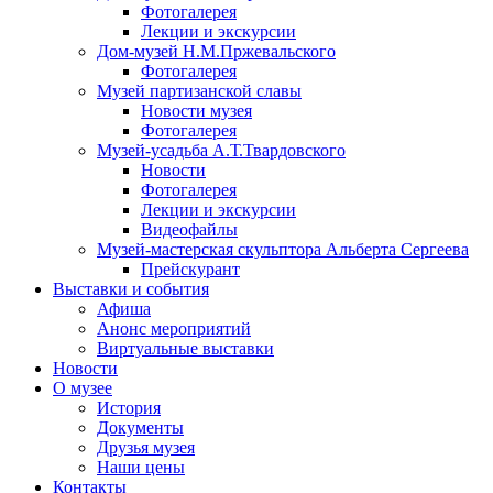
Фотогалерея
Лекции и экскурсии
Дом-музей Н.М.Пржевальского
Фотогалерея
Музей партизанской славы
Новости музея
Фотогалерея
Музей-усадьба А.Т.Твардовского
Новости
Фотогалерея
Лекции и экскурсии
Видеофайлы
Музей-мастерская скульптора Альберта Сергеева
Прейскурант
Выставки и события
Афиша
Анонс мероприятий
Виртуальные выставки
Новости
О музее
История
Документы
Друзья музея
Наши цены
Контакты