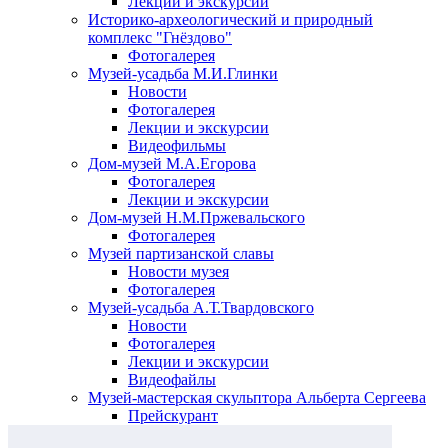
Лекции и экскурсии
Историко-археологический и природный
комплекс "Гнёздово"
Фотогалерея
Музей-усадьба М.И.Глинки
Новости
Фотогалерея
Лекции и экскурсии
Видеофильмы
Дом-музей М.А.Егорова
Фотогалерея
Лекции и экскурсии
Дом-музей Н.М.Пржевальского
Фотогалерея
Музей партизанской славы
Новости музея
Фотогалерея
Музей-усадьба А.Т.Твардовского
Новости
Фотогалерея
Лекции и экскурсии
Видеофайлы
Музей-мастерская скульптора Альберта Сергеева
Прейскурант
Выставки и события