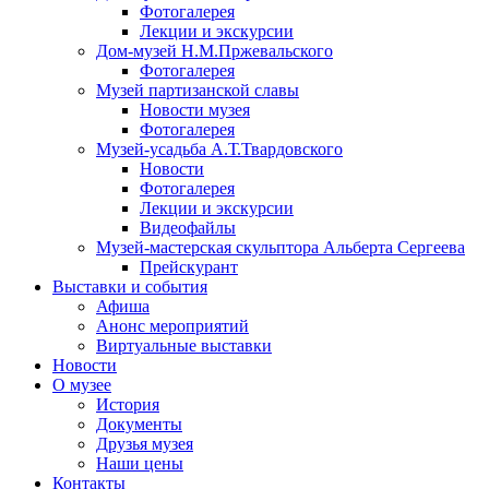
Фотогалерея
Лекции и экскурсии
Дом-музей Н.М.Пржевальского
Фотогалерея
Музей партизанской славы
Новости музея
Фотогалерея
Музей-усадьба А.Т.Твардовского
Новости
Фотогалерея
Лекции и экскурсии
Видеофайлы
Музей-мастерская скульптора Альберта Сергеева
Прейскурант
Выставки и события
Афиша
Анонс мероприятий
Виртуальные выставки
Новости
О музее
История
Документы
Друзья музея
Наши цены
Контакты