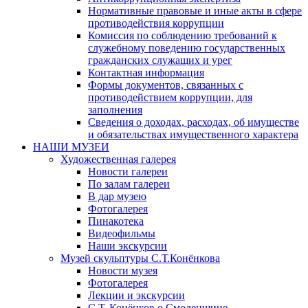
Нормативные правовые и иные акты в сфере
противодействия коррупции
Комиссия по соблюдению требований к
служебному поведению государственных
гражданских служащих и урег
Контактная информация
Формы документов, связанных с
противодействием коррупции, для
заполнения
Сведения о доходах, расходах, об имуществе
и обязательствах имущественного характера
НАШИ МУЗЕИ
Художественная галерея
Новости галереи
По залам галереи
В дар музею
Фотогалерея
Пинакотека
Видеофильмы
Наши экскурсии
Музей скульптуры С.Т.Конёнкова
Новости музея
Фотогалерея
Лекции и экскурсии
С.Т. Конёнков о Смоленщине