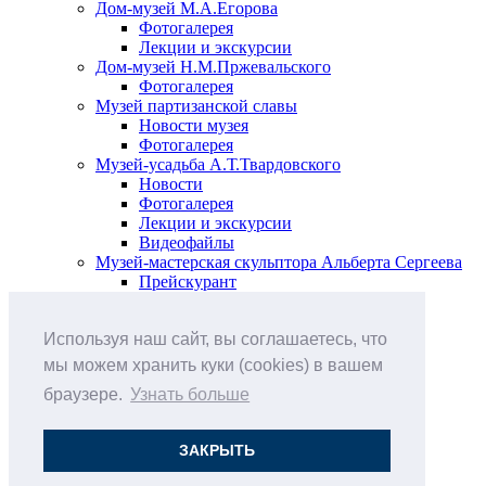
Дом-музей М.А.Егорова
Фотогалерея
Лекции и экскурсии
Дом-музей Н.М.Пржевальского
Фотогалерея
Музей партизанской славы
Новости музея
Фотогалерея
Музей-усадьба А.Т.Твардовского
Новости
Фотогалерея
Лекции и экскурсии
Видеофайлы
Музей-мастерская скульптора Альберта Сергеева
Прейскурант
Выставки и события
Афиша
Используя наш сайт, вы соглашаетесь, что
Анонс мероприятий
Виртуальные выставки
мы можем хранить куки (cookies) в вашем
Новости
браузере.
Узнать больше
О музее
История
Документы
ЗАКРЫТЬ
Друзья музея
Наши цены