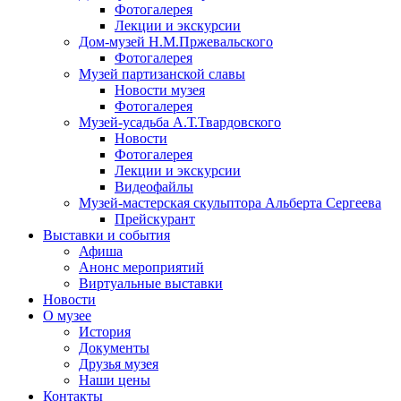
Фотогалерея
Лекции и экскурсии
Дом-музей Н.М.Пржевальского
Фотогалерея
Музей партизанской славы
Новости музея
Фотогалерея
Музей-усадьба А.Т.Твардовского
Новости
Фотогалерея
Лекции и экскурсии
Видеофайлы
Музей-мастерская скульптора Альберта Сергеева
Прейскурант
Выставки и события
Афиша
Анонс мероприятий
Виртуальные выставки
Новости
О музее
История
Документы
Друзья музея
Наши цены
Контакты