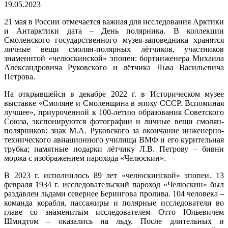
19.05.2023
21 мая в России отмечается важная для исследования Арктики
и Антарктики дата – День полярника. В коллекции
Смоленского государственного музея-заповедника хранятся
личные вещи смолян-полярных лётчиков, участников
знаменитой «челюскинской» эпопеи: бортинженера Михаила
Александровича Руковского и лётчика Льва Васильевича
Петрова.
На открывшейся в декабре 2022 г. в Историческом музее
выставке «Смоляне и Смоленщина в эпоху СССР. Вспоминая
лучшее», приуроченной к 100-летию образования Советского
Союза, экспонируются фотографии и личные вещи смолян-
полярников: знак М.А. Руковского за окончание инженерно-
технического авиационного училища ВМФ и его курительная
трубка; памятные подарки лётчику Л.В. Петрову – бивни
моржа с изображением парохода «Челюскин».
В 2023 г. исполнилось 89 лет «челюскинской» эпопеи. 13
февраля 1934 г. исследовательский пароход «Челюскин» был
раздавлен льдами севернее Берингова пролива. 104 человека –
команда корабля, пассажиры и полярные исследователи во
главе со знаменитым исследователем Отто Юльевичем
Шмидтом – оказались на льду. После длительных и