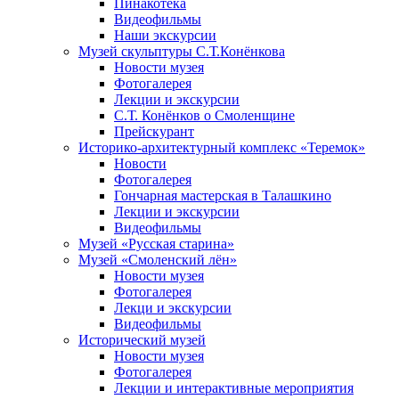
Пинакотека
Видеофильмы
Наши экскурсии
Музей скульптуры С.Т.Конёнкова
Новости музея
Фотогалерея
Лекции и экскурсии
С.Т. Конёнков о Смоленщине
Прейскурант
Историко-архитектурный комплекс «Теремок»
Новости
Фотогалерея
Гончарная мастерская в Талашкино
Лекции и экскурсии
Видеофильмы
Музей «Русская старина»
Музей «Смоленский лён»
Новости музея
Фотогалерея
Лекци и экскурсии
Видеофильмы
Исторический музей
Новости музея
Фотогалерея
Лекции и интерактивные мероприятия