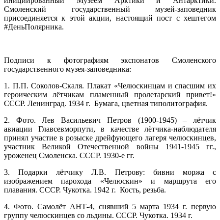
инициированный Музеем Арктики и Антарктики.
Смоленский государственный музей-заповедник
присоединяется к этой акции, настоящий пост с хештегом
#ДеньПолярника.
Подписи к фотографиям экспонатов Смоленского
государственного музея-заповедника:
1. П.П. Соколов-Скаля. Плакат «Челюскинцам и спасшим их
героическим лётчикам пламенный пролетарский привет!»
СССР. Ленинград. 1934 г. Бумага, цветная типолитография.
2. Фото. Лев Васильевич Петров (1900-1945) – лётчик
авиации Главсевморпути, в качестве лётчика-наблюдателя
принял участие в розыске дрейфующего лагеря челюскинцев,
участник Великой Отечественной войны 1941-1945 гг.,
уроженец Смоленска. СССР. 1930-е гг.
3. Подарки лётчику Л.В. Петрову: бивни моржа с
изображением парохода «Челюскин» и маршрута его
плавания. СССР. Чукотка. 1942 г. Кость, резьба.
4. Фото. Самолёт АНТ-4, снявший 5 марта 1934 г. первую
группу челюскинцев со льдины. СССР. Чукотка. 1934 г.