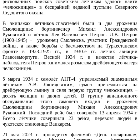
рискованных поисков советским лётчикам удалось найти
«челюскинцев» в бескрайней ледяной пустыне Северного
Ледовитого океана.
В экипажах лётчиков-спасателей были и два уроженца
Смоленщины: бортинженер Михаил Александрович
Руковский и лётчик Лев Васильевич Петров. Л.В. Петров
(1900-1945) – уроженец Смоленска, участник Гражданской
войны, а также борьбы с басмачеством на Туркестанском
фронте в 1923-1925 гг., в 1930-е гг. лётчик авиации
Главсевморпути. Весной 1934 г. в качестве лётчика-
наблюдателя Петров занимался розыском дрейфующего лагеря
челюскинцев.
5 марта 1934 г. самолёт АНТ-4, управляемый знаменитым
лётчиком А.В. Ляпидевским, сумел приземлиться на
дрейфующую льдину и снял первую группу челюскинцев –
десять женщин и двоих детей. В группу авиационного
обслуживания этого самолёта входил и уроженец
Смоленщины бортинженер Михаил Александрович
Руковский. Последний рейс был совершён 13 апреля 1934 г.
Всего лётчики совершили 23 рейса, перевозя людей в
чукотское становище Ванкарем.
21 мая 2023 г. проводится флешмоб «День полярника»,