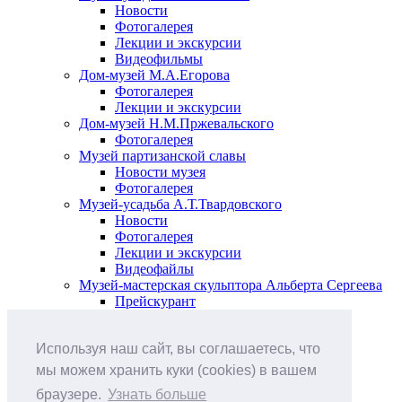
Новости
Фотогалерея
Лекции и экскурсии
Видеофильмы
Дом-музей М.А.Егорова
Фотогалерея
Лекции и экскурсии
Дом-музей Н.М.Пржевальского
Фотогалерея
Музей партизанской славы
Новости музея
Фотогалерея
Музей-усадьба А.Т.Твардовского
Новости
Фотогалерея
Лекции и экскурсии
Видеофайлы
Музей-мастерская скульптора Альберта Сергеева
Прейскурант
Выставки и события
Афиша
Используя наш сайт, вы соглашаетесь, что
Анонс мероприятий
Виртуальные выставки
мы можем хранить куки (cookies) в вашем
Новости
браузере.
Узнать больше
О музее