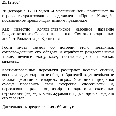
25.12.2024
28 декабря в 12.00 музей «Смоленский лён» приглашает на
игровое театрализованное представление «Пришла Коляда!»,
посвященное предстоящим зимним праздникам.
Как известно, Коляда-славянское народное название
Рождественского Сочельника, а также Святок- праздничных
дней от Рождества до Крещения.
Гости музея узнают об истории этого праздника,
сопровождавших его обрядах и атрибутах: рождественской
звезде, печенье «козульках», песнях-колядках и масках
ряженых.
Костюмированные персонажи разыграют весёлые сценки,
воспроизведут старинные обряды. Зрителей ждут необычные
загадки, участие в задорных играх. Участники праздника
смогут проверить свои актёрские способности и,
переодевшись ряжеными, изобразить одного из святочных
персонажей (медведя, коня, журавля и т.д.), стараясь передать
его характер.
Длительность представления - 60 минут.