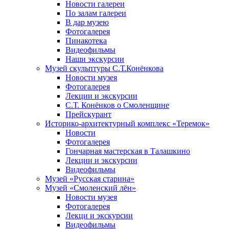
Новости галереи
По залам галереи
В дар музею
Фотогалерея
Пинакотека
Видеофильмы
Наши экскурсии
Музей скульптуры С.Т.Конёнкова
Новости музея
Фотогалерея
Лекции и экскурсии
С.Т. Конёнков о Смоленщине
Прейскурант
Историко-архитектурный комплекс «Теремок»
Новости
Фотогалерея
Гончарная мастерская в Талашкино
Лекции и экскурсии
Видеофильмы
Музей «Русская старина»
Музей «Смоленский лён»
Новости музея
Фотогалерея
Лекци и экскурсии
Видеофильмы