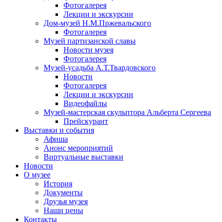
Фотогалерея
Лекции и экскурсии
Дом-музей Н.М.Пржевальского
Фотогалерея
Музей партизанской славы
Новости музея
Фотогалерея
Музей-усадьба А.Т.Твардовского
Новости
Фотогалерея
Лекции и экскурсии
Видеофайлы
Музей-мастерская скульптора Альберта Сергеева
Прейскурант
Выставки и события
Афиша
Анонс мероприятий
Виртуальные выставки
Новости
О музее
История
Документы
Друзья музея
Наши цены
Контакты