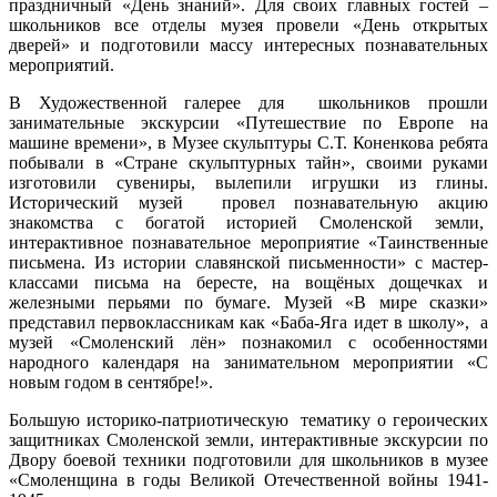
праздничный «День знаний». Для своих главных гостей –
школьников все отделы музея провели «День открытых
дверей» и подготовили массу интересных познавательных
мероприятий.
В Художественной галерее для школьников прошли
занимательные экскурсии «Путешествие по Европе на
машине времени», в Музее скульптуры С.Т. Коненкова ребята
побывали в «Стране скульптурных тайн», своими руками
изготовили сувениры, вылепили игрушки из глины.
Исторический музей провел познавательную акцию
знакомства с богатой историей Смоленской земли,
интерактивное познавательное мероприятие «Таинственные
письмена. Из истории славянской письменности» с мастер-
классами письма на бересте, на вощёных дощечках и
железными перьями по бумаге. Музей «В мире сказки»
представил первоклассникам как «Баба-Яга идет в школу», а
музей «Смоленский лён» познакомил с особенностями
народного календаря на занимательном мероприятии «С
новым годом в сентябре!».
Большую историко-патриотическую тематику о героических
защитниках Смоленской земли, интерактивные экскурсии по
Двору боевой техники подготовили для школьников в музее
«Смоленщина в годы Великой Отечественной войны 1941-