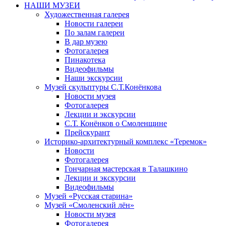
НАШИ МУЗЕИ
Художественная галерея
Новости галереи
По залам галереи
В дар музею
Фотогалерея
Пинакотека
Видеофильмы
Наши экскурсии
Музей скульптуры С.Т.Конёнкова
Новости музея
Фотогалерея
Лекции и экскурсии
С.Т. Конёнков о Смоленщине
Прейскурант
Историко-архитектурный комплекс «Теремок»
Новости
Фотогалерея
Гончарная мастерская в Талашкино
Лекции и экскурсии
Видеофильмы
Музей «Русская старина»
Музей «Смоленский лён»
Новости музея
Фотогалерея