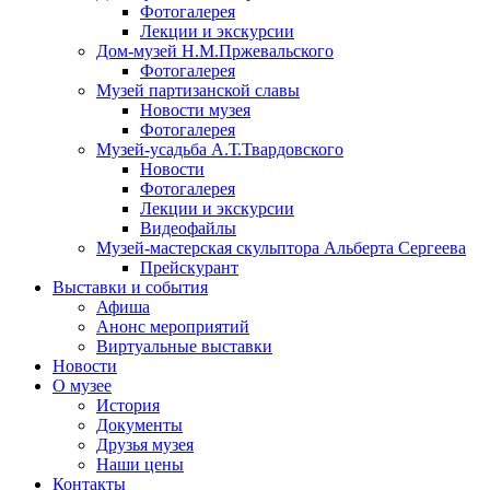
Фотогалерея
Лекции и экскурсии
Дом-музей Н.М.Пржевальского
Фотогалерея
Музей партизанской славы
Новости музея
Фотогалерея
Музей-усадьба А.Т.Твардовского
Новости
Фотогалерея
Лекции и экскурсии
Видеофайлы
Музей-мастерская скульптора Альберта Сергеева
Прейскурант
Выставки и события
Афиша
Анонс мероприятий
Виртуальные выставки
Новости
О музее
История
Документы
Друзья музея
Наши цены
Контакты