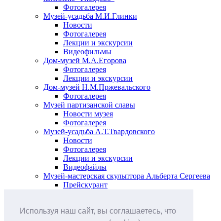
Фотогалерея
Музей-усадьба М.И.Глинки
Новости
Фотогалерея
Лекции и экскурсии
Видеофильмы
Дом-музей М.А.Егорова
Фотогалерея
Лекции и экскурсии
Дом-музей Н.М.Пржевальского
Фотогалерея
Музей партизанской славы
Новости музея
Фотогалерея
Музей-усадьба А.Т.Твардовского
Новости
Фотогалерея
Лекции и экскурсии
Видеофайлы
Музей-мастерская скульптора Альберта Сергеева
Прейскурант
Выставки и события
Афиша
Используя наш сайт, вы соглашаетесь, что
Анонс мероприятий
Виртуальные выставки