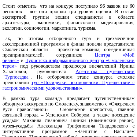
Стоит отметить, что на конкурс поступило 96 заявок из 60
регионов – все они прошли три уровня оценки. В состав
экспертной группы вошли специалисты в области
архитектуры, экономики, финансового моделирования,
экологии, социологии, маркетинга, туризма.
Так, по итогам отборочного тура и трехмесячной
акселерационной программы в финал попали представители
Смоленской области – проектная команда, объединившая
предпринимателей, сотрудников
Центра «Мой
бизнес»
и
Туристско-информационного центра «Смоленский
терем»
под руководством продюсера впечатлений Ирины
Хлыстовой, руководителя
Агентства путешествий
"Турпоездка"
. На отборочном этапе конкурса смоляне
представили
тур «Посиделки по-смоленски. Путешествие с
гастрономическими удовольствиями»
.
В рамках тура команда предлагает путешественникам
обзорную экскурсию по Смоленску, знакомство с «Ожерельем
Руси православной» – Смоленской крепостью, главной
святыней города – Успенским Собором, а также посещение
усадьбы Михаила Ивановича Глинки (Ельнинский район),
музея-усадьбы Александра Трифоновича Твардовского с
интерактивной программой «Чаепитие с Василием
Теркиным» (Починковский район), историко-архитектурного