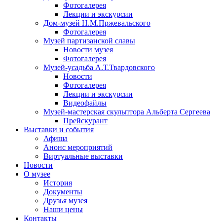
Фотогалерея
Лекции и экскурсии
Дом-музей Н.М.Пржевальского
Фотогалерея
Музей партизанской славы
Новости музея
Фотогалерея
Музей-усадьба А.Т.Твардовского
Новости
Фотогалерея
Лекции и экскурсии
Видеофайлы
Музей-мастерская скульптора Альберта Сергеева
Прейскурант
Выставки и события
Афиша
Анонс мероприятий
Виртуальные выставки
Новости
О музее
История
Документы
Друзья музея
Наши цены
Контакты