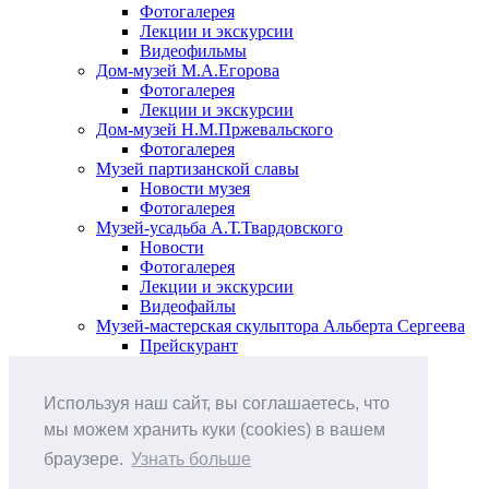
Фотогалерея
Лекции и экскурсии
Видеофильмы
Дом-музей М.А.Егорова
Фотогалерея
Лекции и экскурсии
Дом-музей Н.М.Пржевальского
Фотогалерея
Музей партизанской славы
Новости музея
Фотогалерея
Музей-усадьба А.Т.Твардовского
Новости
Фотогалерея
Лекции и экскурсии
Видеофайлы
Музей-мастерская скульптора Альберта Сергеева
Прейскурант
Выставки и события
Афиша
Используя наш сайт, вы соглашаетесь, что
Анонс мероприятий
Виртуальные выставки
мы можем хранить куки (cookies) в вашем
Новости
браузере.
Узнать больше
О музее
История