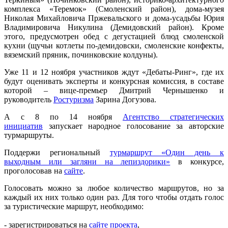
комплекса «Теремок» (Смоленский район), дома-музея
Николая Михайловича Пржевальского и дома-усадьбы Юрия
Владимировича Никулина (Демидовский район). Кроме
этого, предусмотрен обед с дегустацией блюд смоленской
кухни (щучьи котлеты по-демидовски, смоленские конфекты,
вяземский пряник, починковские колдуны).
Уже 11 и 12 ноября участников ждут «Дебаты-Ринг», где их
будут оценивать эксперты и конкурсная комиссия, в составе
которой – вице-премьер Дмитрий Чернышенко и
руководитель
Ростуризма
Зарина Догузова.
А с 8 по 14 ноября
Агентство стратегических
инициатив
запускает народное голосование за авторские
турмаршруты.
Поддержи региональный
турмаршрут «Один день к
выходным или загляни на лепиздорики»
в конкурсе,
проголосовав на
сайте
.
Голосовать можно за любое количество маршрутов, но за
каждый их них только один раз. Для того чтобы отдать голос
за туристические маршрут, необходимо:
- зарегистрироваться на
сайте проекта
,