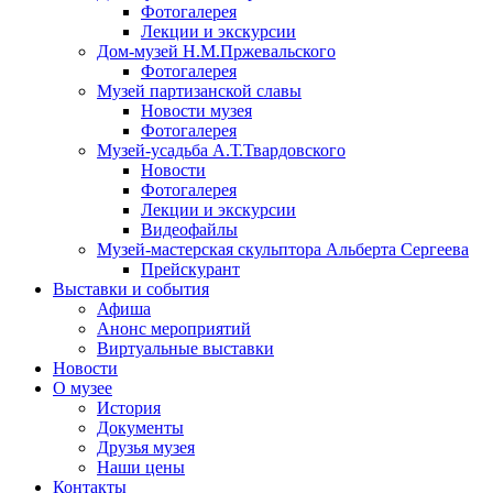
Фотогалерея
Лекции и экскурсии
Дом-музей Н.М.Пржевальского
Фотогалерея
Музей партизанской славы
Новости музея
Фотогалерея
Музей-усадьба А.Т.Твардовского
Новости
Фотогалерея
Лекции и экскурсии
Видеофайлы
Музей-мастерская скульптора Альберта Сергеева
Прейскурант
Выставки и события
Афиша
Анонс мероприятий
Виртуальные выставки
Новости
О музее
История
Документы
Друзья музея
Наши цены
Контакты