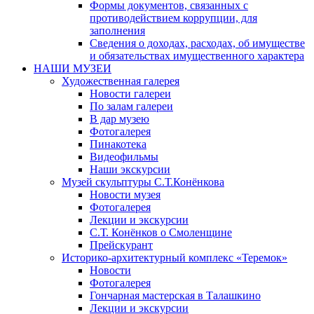
Формы документов, связанных с
противодействием коррупции, для
заполнения
Сведения о доходах, расходах, об имуществе
и обязательствах имущественного характера
НАШИ МУЗЕИ
Художественная галерея
Новости галереи
По залам галереи
В дар музею
Фотогалерея
Пинакотека
Видеофильмы
Наши экскурсии
Музей скульптуры С.Т.Конёнкова
Новости музея
Фотогалерея
Лекции и экскурсии
С.Т. Конёнков о Смоленщине
Прейскурант
Историко-архитектурный комплекс «Теремок»
Новости
Фотогалерея
Гончарная мастерская в Талашкино
Лекции и экскурсии