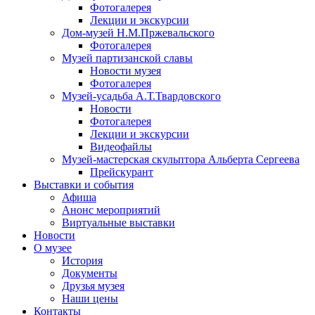
Фотогалерея
Лекции и экскурсии
Дом-музей Н.М.Пржевальского
Фотогалерея
Музей партизанской славы
Новости музея
Фотогалерея
Музей-усадьба А.Т.Твардовского
Новости
Фотогалерея
Лекции и экскурсии
Видеофайлы
Музей-мастерская скульптора Альберта Сергеева
Прейскурант
Выставки и события
Афиша
Анонс мероприятий
Виртуальные выставки
Новости
О музее
История
Документы
Друзья музея
Наши цены
Контакты