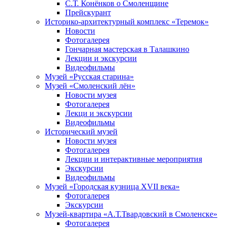
С.Т. Конёнков о Смоленщине
Прейскурант
Историко-архитектурный комплекс «Теремок»
Новости
Фотогалерея
Гончарная мастерская в Талашкино
Лекции и экскурсии
Видеофильмы
Музей «Русская старина»
Музей «Смоленский лён»
Новости музея
Фотогалерея
Лекци и экскурсии
Видеофильмы
Исторический музей
Новости музея
Фотогалерея
Лекции и интерактивные мероприятия
Экскурсии
Видеофильмы
Музей «Городская кузница XVII века»
Фотогалерея
Экскурсии
Музей-квартира «А.Т.Твардовский в Смоленске»
Фотогалерея