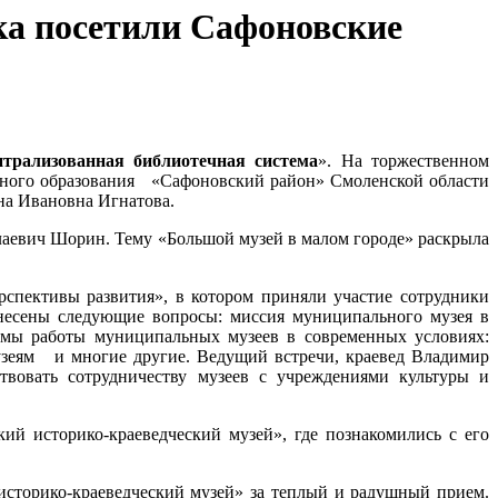
ка посетили Сафоновские
трализованная библиотечная система
». На торжественном
льного образования «Сафоновский район» Смоленской области
на Ивановна Игнатова.
лаевич Шорин. Тему «Большой музей в малом городе» раскрыла
рспективы развития», в котором приняли участие сотрудники
несены следующие вопросы: миссия муниципального музея в
ормы работы муниципальных музеев в современных условиях:
узеям и многие другие. Ведущий встречи, краевед Владимир
ствовать сотрудничеству музеев с учреждениями культуры и
й историко-краеведческий музей», где познакомились с его
торико-краеведческий музей» за теплый и радушный прием.