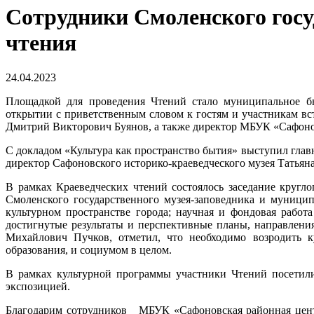
Сотрудники Смоленского госу
чтения
24.04.2023
Площадкой для проведения Чтений стало муниципальное б
открытии с приветственным словом к гостям и участникам в
Дмитрий Викторович Буянов, а также директор МБУК «Сафонов
С докладом «Культура как пространство бытия» выступил гла
директор Сафоновского историко-краеведческого музея Татья
В рамках Краеведческих чтений состоялось заседание кругл
Смоленского государственного музея-заповедника и муници
культурном пространстве города; научная и фондовая рабо
достигнутые результаты и перспективные планы, направлен
Михайлович Пучков, отметил, что необходимо возродить ку
образования, и социумом в целом.
В рамках культурной программы участники Чтений посетили
экспозицией.
Благодарим сотрудников МБУК «Сафоновская районная центр