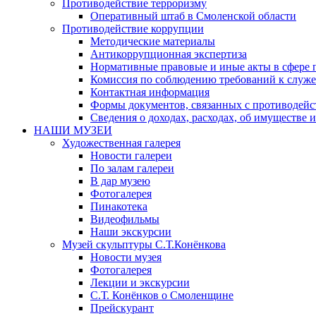
Противодействие терроризму
Оперативный штаб в Смоленской области
Противодействие коррупции
Методические материалы
Антикоррупционная экспертиза
Нормативные правовые и иные акты в сфере 
Комиссия по соблюдению требований к служе
Контактная информация
Формы документов, связанных с противодейс
Сведения о доходах, расходах, об имуществе 
НАШИ МУЗЕИ
Художественная галерея
Новости галереи
По залам галереи
В дар музею
Фотогалерея
Пинакотека
Видеофильмы
Наши экскурсии
Музей скульптуры С.Т.Конёнкова
Новости музея
Фотогалерея
Лекции и экскурсии
С.Т. Конёнков о Смоленщине
Прейскурант