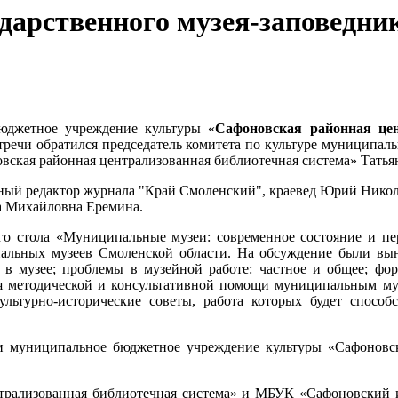
дарственного музея-заповедни
юджетное учреждение культуры «
Сафоновская районная цен
стречи обратился председатель комитета по культуре муниципа
ская районная централизованная библиотечная система» Татья
вный редактор журнала "Край Смоленский", краевед Юрий Нико
на Михайловна Еремина.
ого стола «Муниципальные музеи: современное состояние и пе
пальных музеев Смоленской области. На обсуждение были вы
та в музее; проблемы в музейной работе: частное и общее; ф
ия методической и консультативной помощи муниципальным м
льтурно-исторические советы, работа которых будет способ
 муниципальное бюджетное учреждение культуры «Сафоновски
ализованная библиотечная система» и МБУК «Сафоновский ис