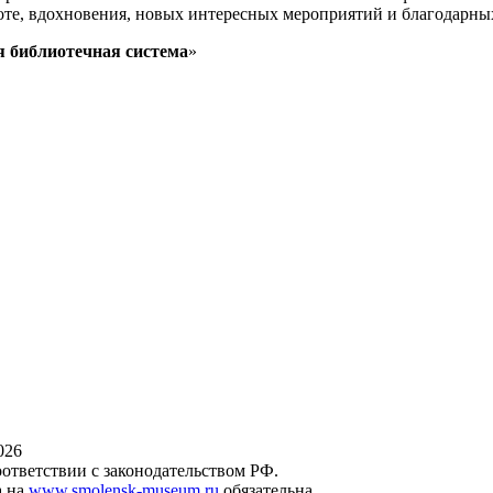
боте, вдохновения, новых интересных мероприятий и благодарны
 библиотечная система
»
026
оответствии с законодательством РФ.
а на
www.smolensk-museum.ru
обязательна.