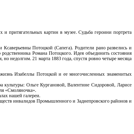
 и притягательных картин в музее. Судьба героини портрета
и Ксаверьевны Потоцкой (Сапега). Родители рано развелись и
го родственника Романа Потоцкого. Идея объединить состояния
 но недолгим. 21 марта 1883 года, спустя ровно четыре месяца
ть жизнь Изабеллы Потоцкой и ее многочисленных знаменитых
а культуры: Ольге Кургановой, Валентине Сидоровой, Ларисе
ля «Смоляночка».
алах нашей галереи.
обществ инвалидов Промышленного и Заднепровского районов и