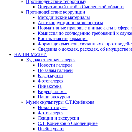
Противодействие терроризму
Оперативный штаб в Смоленской области
Противодействие коррупции
Методические материалы
Антикоррупционная экспертиза
Нормативные правовые и иные акты в сфере 
Комиссия по соблюдению требований к служе
Контактная информация
Формы документов, связанных с противодейс
Сведения о доходах, расходах, об имуществе 
НАШИ МУЗЕИ
Художественная галерея
Новости галереи
По залам галереи
В дар музею
Фотогалерея
Пинакотека
Видеофильмы
Наши экскурсии
Музей скульптуры С.Т.Конёнкова
Новости музея
Фотогалерея
Лекции и экскурсии
С.Т. Конёнков о Смоленщине
Прейскурант