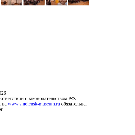
026
оответствии с законодательством РФ.
а на
www.smolensk-museum.ru
обязательна.
er