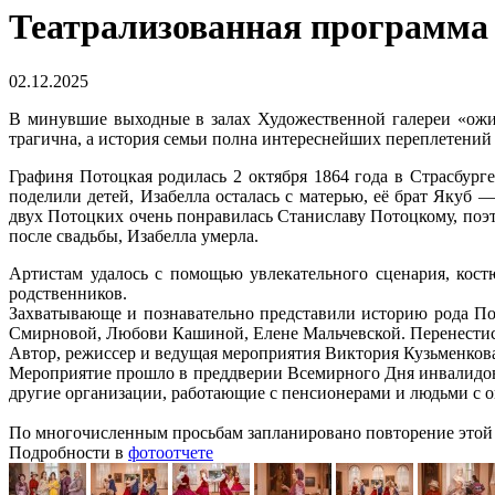
Театрализованная програ
02.12.2025
В минувшие выходные в залах Художественной галереи «ожив
трагична, а история семьи полна интереснейших переплетени
Графиня Потоцкая родилась 2 октября 1864 года в Страсбург
поделили детей, Изабелла осталась с матерью, её брат Якуб 
двух Потоцких очень понравилась Станиславу Потоцкому, поэто
после свадьбы, Изабелла умерла.
Артистам удалось с помощью увлекательного сценария, кост
родственников.
Захватывающе и познавательно представили историю рода По
Смирновой, Любови Кашиной, Елене Мальчевской. Перенестись
Автор, режиссер и ведущая мероприятия Виктория Кузьменкова
Мероприятие прошло в преддверии Всемирного Дня инвалидов,
другие организации, работающие с пенсионерами и людьми с 
По многочисленным просьбам запланировано повторение этой п
Подробности в
фотоотчете