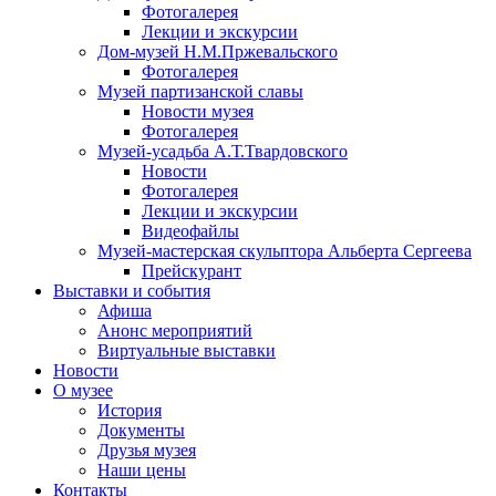
Фотогалерея
Лекции и экскурсии
Дом-музей Н.М.Пржевальского
Фотогалерея
Музей партизанской славы
Новости музея
Фотогалерея
Музей-усадьба А.Т.Твардовского
Новости
Фотогалерея
Лекции и экскурсии
Видеофайлы
Музей-мастерская скульптора Альберта Сергеева
Прейскурант
Выставки и события
Афиша
Анонс мероприятий
Виртуальные выставки
Новости
О музее
История
Документы
Друзья музея
Наши цены
Контакты