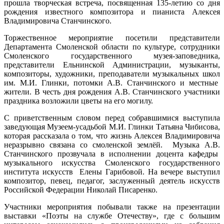
прошла творческая встреча, посвященная 135-летию со дня
рождения известного композитора и пианиста Алексея
Владимировича Станчинского.
Торжественное мероприятие посетили представители
Департамента Смоленской области по культуре, сотрудники
Смоленского государственного музея-заповедника,
представители Ельнинской Администрации, музыканты,
композиторы, художники, преподаватели музыкальных школ
им. М.И. Глинки, потомки А.В. Станчинского и местные
жители. В честь дня рождения А.В. Станчинского участники
праздника возложили цветы на его могилу.
С приветственным словом перед собравшимися выступила
заведующая Музеем-усадьбой М.И. Глинки Татьяна Чибисова,
которая рассказала о том, что жизнь Алексея Владимировича
неразрывно связана со смоленской землёй. Музыка А.В.
Станчинского прозвучала в исполнении доцента кафедры
музыкального искусства Смоленского государственного
института искусств Елены Гарибовой. На вечере выступил
композитор, певец, педагог, заслуженный деятель искусств
Российской Федерации Николай Писаренко.
Участники мероприятия побывали также на презентации
выставки «Поэты на службе Отечеству», где с большим