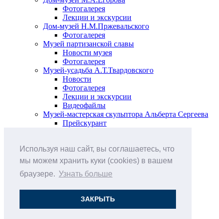
Фотогалерея
Лекции и экскурсии
Дом-музей Н.М.Пржевальского
Фотогалерея
Музей партизанской славы
Новости музея
Фотогалерея
Музей-усадьба А.Т.Твардовского
Новости
Фотогалерея
Лекции и экскурсии
Видеофайлы
Музей-мастерская скульптора Альберта Сергеева
Прейскурант
Выставки и события
Афиша
Используя наш сайт, вы соглашаетесь, что
Анонс мероприятий
Виртуальные выставки
мы можем хранить куки (cookies) в вашем
Новости
браузере.
Узнать больше
О музее
История
Документы
ЗАКРЫТЬ
Друзья музея
Наши цены