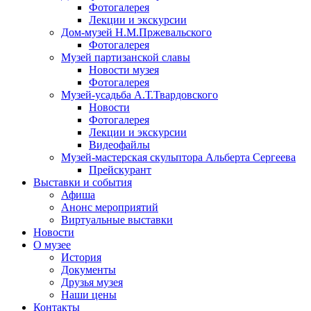
Фотогалерея
Лекции и экскурсии
Дом-музей Н.М.Пржевальского
Фотогалерея
Музей партизанской славы
Новости музея
Фотогалерея
Музей-усадьба А.Т.Твардовского
Новости
Фотогалерея
Лекции и экскурсии
Видеофайлы
Музей-мастерская скульптора Альберта Сергеева
Прейскурант
Выставки и события
Афиша
Анонс мероприятий
Виртуальные выставки
Новости
О музее
История
Документы
Друзья музея
Наши цены
Контакты