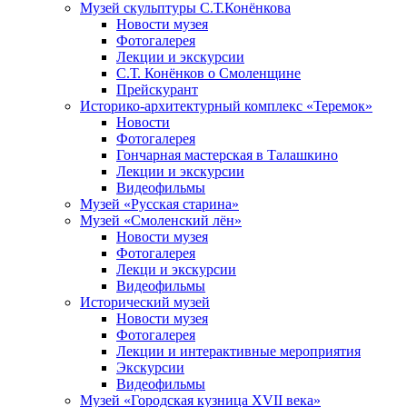
Музей скульптуры С.Т.Конёнкова
Новости музея
Фотогалерея
Лекции и экскурсии
С.Т. Конёнков о Смоленщине
Прейскурант
Историко-архитектурный комплекс «Теремок»
Новости
Фотогалерея
Гончарная мастерская в Талашкино
Лекции и экскурсии
Видеофильмы
Музей «Русская старина»
Музей «Смоленский лён»
Новости музея
Фотогалерея
Лекци и экскурсии
Видеофильмы
Исторический музей
Новости музея
Фотогалерея
Лекции и интерактивные мероприятия
Экскурсии
Видеофильмы
Музей «Городская кузница XVII века»