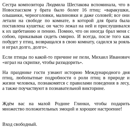
Сестра композитора Людмила Шестакова вспоминала, что в
Новоспасском у брата было более 16 птиц: «варакушки,
ольшанки, черноголовки, малиновки и даже соловей; все они
летали на свободе по комнате, в которой для брата была
поставлена кушетка; он часто лежал на ней и прислушивался
к их щебетанию и пению. Помню, что он иногда брал меня с
собою, приказывая сидеть смирно. И всегда, после того как
побудет у птиц, возвращался в свою комнату, садился за рояль
и играл долго, долго».
Если птицы по какой-то причине не пели, Михаил Иванович
«играл на скрипке, чтобы раззадорить».
На празднике гости узнают историю Международного дня
птиц, любопытные подробности о роли птиц в природе и
жизни человека, познакомятся с правилами поведения в лесу,
а также поучаствуют в познавательной викторине.
Ждём вас на малой Родине Глинки, чтобы подарить
множество положительных эмоций и хорошее настроение!
Вход свободный.