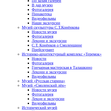
По залам галереи
В дар музею
Фотогалерея
Пинакотека
Видеофильмы
Наши экскурсии
Музей скульптуры С.Т.Конёнкова
Новости музея
Фотогалерея
Лекции и экскурсии
С.Т. Конёнков о Смоленщине
Прейскурант
Историко-архитектурный комплекс «Теремок»
Новости
Фотогалерея
Гончарная мастерская в Талашкино
Лекции и экскурсии
Видеофильмы
Музей «Русская старина»
Музей «Смоленский лён»
Новости музея
Фотогалерея
Лекци и экскурсии
Видеофильмы
Исторический музей