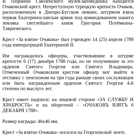
В собрании Смоленского музея-заповедника находится
Очаковский крест. Непреступную турецкую крепость Очаков,
расположенную в Днепро-Бугском лимане, штурмом взяла
первая Екатеринославская армия под командованием нашего
земляка светлейшего князя Григория Потёмкина-
Таврического.
Крест «За взятие Очакова» был учрежден 14 (25) апреля 1789
года императрицей Екатериной II.
Им награждались офицеры, участвовавшие в штурме
крепости 6 (17) декабря 1788 года, но не получившие за это
орденов Святого Георгия или Святого Владимира.
Отмеченный Очаковским крестом офицер мог выйти в
отставку с пенсионом на три года раньше своих сослуживцев
или быть награжденным орденом Святого Георгия 4-й
степени по выслуге лет.
Крест имеет надписи: на лицевой стороне «ЗА СЛУЖБУ И
ХРАБРОСТЬ» и на оборотной – «ОЧАКОВЪ ВЗЯТЪ 6
ДЕКАБРЯ 1788».
Размер награды: 46х46 мм.
Крест «За взятие Очакова» носился на Георгиевской ленте.