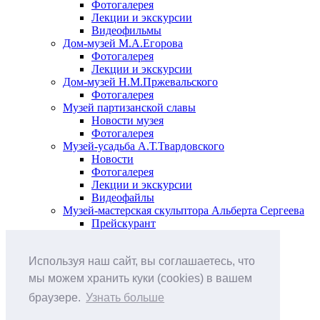
Фотогалерея
Лекции и экскурсии
Видеофильмы
Дом-музей М.А.Егорова
Фотогалерея
Лекции и экскурсии
Дом-музей Н.М.Пржевальского
Фотогалерея
Музей партизанской славы
Новости музея
Фотогалерея
Музей-усадьба А.Т.Твардовского
Новости
Фотогалерея
Лекции и экскурсии
Видеофайлы
Музей-мастерская скульптора Альберта Сергеева
Прейскурант
Выставки и события
Афиша
Используя наш сайт, вы соглашаетесь, что
Анонс мероприятий
Виртуальные выставки
мы можем хранить куки (cookies) в вашем
Новости
браузере.
Узнать больше
О музее
История