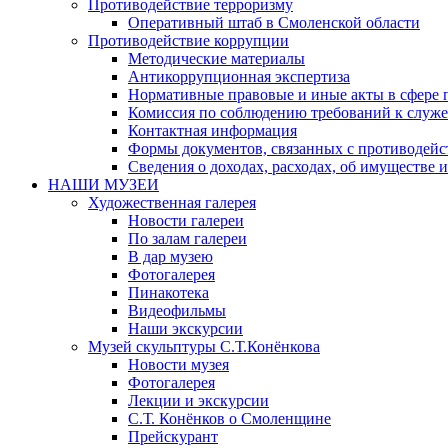
Противодействие терроризму
Оперативный штаб в Смоленской области
Противодействие коррупции
Методические материалы
Антикоррупционная экспертиза
Нормативные правовые и иные акты в сфере 
Комиссия по соблюдению требований к служе
Контактная информация
Формы документов, связанных с противодейс
Сведения о доходах, расходах, об имуществе 
НАШИ МУЗЕИ
Художественная галерея
Новости галереи
По залам галереи
В дар музею
Фотогалерея
Пинакотека
Видеофильмы
Наши экскурсии
Музей скульптуры С.Т.Конёнкова
Новости музея
Фотогалерея
Лекции и экскурсии
С.Т. Конёнков о Смоленщине
Прейскурант