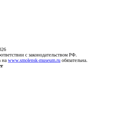
026
оответствии с законодательством РФ.
а на
www.smolensk-museum.ru
обязательна.
er