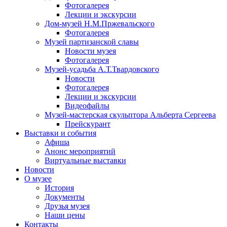
Фотогалерея
Лекции и экскурсии
Дом-музей Н.М.Пржевальского
Фотогалерея
Музей партизанской славы
Новости музея
Фотогалерея
Музей-усадьба А.Т.Твардовского
Новости
Фотогалерея
Лекции и экскурсии
Видеофайлы
Музей-мастерская скульптора Альберта Сергеева
Прейскурант
Выставки и события
Афиша
Анонс мероприятий
Виртуальные выставки
Новости
О музее
История
Документы
Друзья музея
Наши цены
Контакты