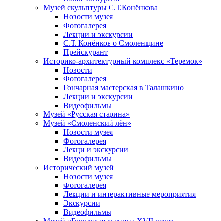
Музей скульптуры С.Т.Конёнкова
Новости музея
Фотогалерея
Лекции и экскурсии
С.Т. Конёнков о Смоленщине
Прейскурант
Историко-архитектурный комплекс «Теремок»
Новости
Фотогалерея
Гончарная мастерская в Талашкино
Лекции и экскурсии
Видеофильмы
Музей «Русская старина»
Музей «Смоленский лён»
Новости музея
Фотогалерея
Лекци и экскурсии
Видеофильмы
Исторический музей
Новости музея
Фотогалерея
Лекции и интерактивные мероприятия
Экскурсии
Видеофильмы
Музей «Городская кузница XVII века»