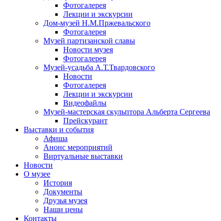
Фотогалерея
Лекции и экскурсии
Дом-музей Н.М.Пржевальского
Фотогалерея
Музей партизанской славы
Новости музея
Фотогалерея
Музей-усадьба А.Т.Твардовского
Новости
Фотогалерея
Лекции и экскурсии
Видеофайлы
Музей-мастерская скульптора Альберта Сергеева
Прейскурант
Выставки и события
Афиша
Анонс мероприятий
Виртуальные выставки
Новости
О музее
История
Документы
Друзья музея
Наши цены
Контакты