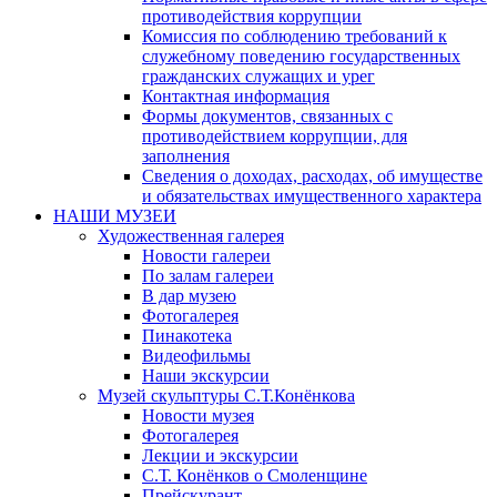
противодействия коррупции
Комиссия по соблюдению требований к
служебному поведению государственных
гражданских служащих и урег
Контактная информация
Формы документов, связанных с
противодействием коррупции, для
заполнения
Сведения о доходах, расходах, об имуществе
и обязательствах имущественного характера
НАШИ МУЗЕИ
Художественная галерея
Новости галереи
По залам галереи
В дар музею
Фотогалерея
Пинакотека
Видеофильмы
Наши экскурсии
Музей скульптуры С.Т.Конёнкова
Новости музея
Фотогалерея
Лекции и экскурсии
С.Т. Конёнков о Смоленщине
Прейскурант