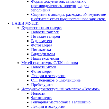
Формы документов, связанных с
противодействием коррупции, для
заполнения
Сведения о доходах, расходах, об имуществе
и обязательствах имущественного характера
НАШИ МУЗЕИ
Художественная галерея
Новости галереи
По залам галереи
В дар музею
Фотогалерея
Пинакотека
Видеофильмы
Наши экскурсии
Музей скульптуры С.Т.Конёнкова
Новости музея
Фотогалерея
Лекции и экскурсии
С.Т. Конёнков о Смоленщине
Прейскурант
Историко-архитектурный комплекс «Теремок»
Новости
Фотогалерея
Гончарная мастерская в Талашкино
Лекции и экскурсии