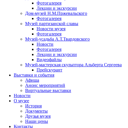
Фотогалерея
Лекции и экскурсии
Дом-музей Н.М.Пржевальского
Фотогалерея
Музей партизанской славы
Новости музея
Фотогалерея
Музей-усадьба А.Т.Твардовского
Новости
Фотогалерея
Лекции и экскурсии
Видеофайлы
Музей-мастерская скульптора Альберта Сергеева
Прейскурант
Выставки и события
Афиша
Анонс мероприятий
Виртуальные выставки
Новости
О музее
История
Документы
Друзья музея
Наши цены
Контакты