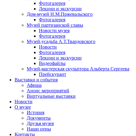
Фотогалерея
Лекции и экскурсии
Дом-музей Н.М.Пржевальского
Фотогалерея
Музей партизанской славы
Новости музея
Фотогалерея
Музей-усадьба А.Т.Твардовского
Новости
Фотогалерея
Лекции и экскурсии
Видеофайлы
Музей-мастерская скульптора Альберта Сергеева
Прейскурант
Выставки и события
Афиша
Анонс мероприятий
Виртуальные выставки
Новости
О музее
История
Документы
Друзья музея
Наши цены
Контакты